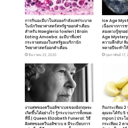
การกินอะมีบาในสมองกำลังแพร่ระบาด
Ice Age Myste
ในนักวิทยาศาสตร์สหรัฐฯออกคำเตือน
เนื่องจากการ
สำหรับ Naegleria fowleri | Brain
สองดวงรู้ทุกอย่
Eating Amoeba: อะมีบาที่แพร่
Age Mystery:
กระจายสมองในสหรัฐอเมริกานัก
ความลึกลับ! ห
วิทยาศาสตร์ออกคำเตือน
หลายปีจะทำให
ธันวาคม 22, 2020
กุมภาพันธ์ 17,
งานศพของควีนอลิซาเบธของอังกฤษจะ
กินกระเทียม 2 
เกิดขึ้นได้อย่างไร รู้กระบวนการทั้งหมด
คุณจะได้รับ 5 
ที่นี่ | Queen Elizabeth Funeral: วิธี
mpsn | ประโยช
ฝังศพของควีนอลิซาเบ ธ มีระเบียบการ
กระเทียม 2 ตาต