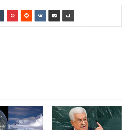
dIn
Tumblr
Pinterest
Reddit
VKontakte
Share via Email
Print