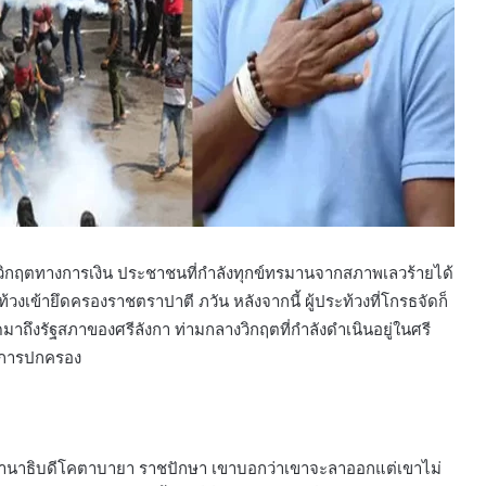
กับวิกฤตทางการเงิน ประชาชนที่กำลังทุกข์ทรมานจากสภาพเลวร้ายได้
ระท้วงเข้ายึดครองราชตราปาตี ภวัน หลังจากนี้ ผู้ประท้วงที่โกรธจัดก็
มาถึงรัฐสภาของศรีลังกา ท่ามกลางวิกฤตที่กำลังดำเนินอยู่ในศรี
อบการปกครอง
ระธานาธิบดีโคตาบายา ราชปักษา เขาบอกว่าเขาจะลาออกแต่เขาไม่