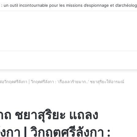
véhicule d’occasion en plein essor
วิกฤตศรีลังกา | วิกฤตศรีลังกา : ‘เรื่องเลวร้ายมาก..’ ชยาสุริยะให้อารมณ์
าถ ชยาสุริยะ แถลง
กา | วิกฤตศรีลังกา :