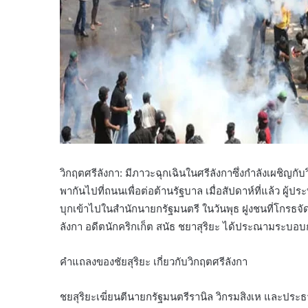
วิกฤตศรีลังกา: มีภาวะฉุกเฉินในศรีลังกาซึ่งกำลังเผชิญ
พากันไปที่ถนนเพื่อต่อต้านรัฐบาล เมื่อสัปดาห์ที่แล้ว ผู้ป
บุกเข้าไปในสำนักนายกรัฐมนตรี ในวันพุธ ฝูงชนที่โกรธจัด
ลังกา อดีตนักคริกเก็ต สนัธ ชยาสุริยะ ได้ประณามระบ
คำแถลงของชัยสุริยะ เกี่ยวกับวิกฤตศรีลังกา
ชยสุริยะเฆี่ยนตีนายกรัฐมนตรีรานิล วิกรมสิงเห และป