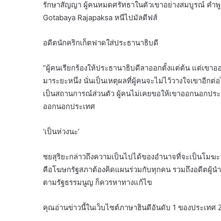
รักษาสัญญา ผู้คนหมดศรัทธาในตัวเขาอย่างสมบูรณ์ คำพูดข
Gotabaya Rajapaksa หนีไปมัลดีฟส์
อดีตนักคริกเก็ตฟาดใส่ประธานาธิบดี
“ผู้คนเรียกร้องให้ประธานาธิบดีลาออกตั้งแต่ต้น แต
มาระยะหนึ่ง นั่นเป็นเหตุผลที่ผู้คนจะไม่ไว้วางใจเขาอ
เป็นสถานการณ์ส่วนตัว ผู้คนไม่เคยขอให้เขาออกนอกประเ
ออกนอกประเทศ
‘เป็นห่วงนะ’
ชยสุริยะกล่าวถึงความเป็นไปได้ของอำนาจที่จะเป็นโมฆะว่า “เ
คือโฆษกรัฐสภาต้องคิดแผนร่วมกับทุกคน รวมถึงอดีตผู
ตามรัฐธรรมนูญ ก็ควรหาทางแก้ไข
คุณอ่านข่าวนี้ในเว็บไซต์ภาษาฮินดีอันดับ 1 ของประเท