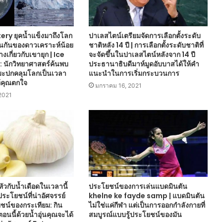
ry ยุคน้ำแข็งมาถึงโลก
ปาเลสไตน์เตรียมจัดการเลือกตั้งระดับ
ชนกันของดาวเคราะห์น้อย
ชาติหลัง 14 ปี | การเลือกตั้งระดับชาติที่
างเกี่ยวกับเขายุก | Ice
จะจัดขึ้นในปาเลสไตน์หลังจาก 14 ปี
 นักวิทยาศาสตร์ค้นพบ
ประธานาธิบดีมาห์มูดอับบาสได้ให้คำ
ิมะปกคลุมโลกเป็นเวลา
แนะนำในการเริ่มกระบวนการ
้คุณตกใจ
มกราคม 16, 2021
 2021
หัวกับน้ำเดือดในเวลานี้
ประโยชน์ของการเล่นแบดมินตัน
ประโยชน์ที่น่าอัศจรรย์
khelne ke fayde samp | แบดมินตัน
น์ของกระเทียม: กิน
ไม่ใช่แค่กีฬา แต่เป็นการออกกำลังกายที่
อนนี้ด้วยน้ำอุ่นคุณจะได้
สมบูรณ์แบบรู้ประโยชน์ของมัน