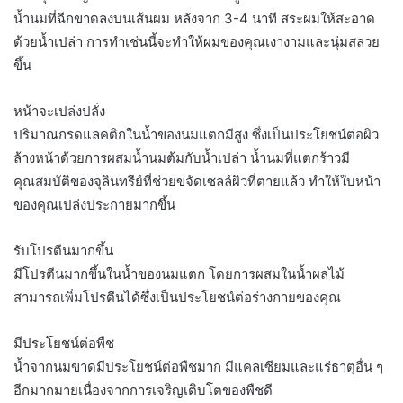
น้ำนมที่ฉีกขาดลงบนเส้นผม หลังจาก 3-4 นาที สระผมให้สะอาด
ด้วยน้ำเปล่า การทำเช่นนี้จะทำให้ผมของคุณเงางามและนุ่มสลวย
ขึ้น
หน้าจะเปล่งปลั่ง
ปริมาณกรดแลคติกในน้ำของนมแตกมีสูง ซึ่งเป็นประโยชน์ต่อผิว
ล้างหน้าด้วยการผสมน้ำนมต้มกับน้ำเปล่า น้ำนมที่แตกร้าวมี
คุณสมบัติของจุลินทรีย์ที่ช่วยขจัดเซลล์ผิวที่ตายแล้ว ทำให้ใบหน้า
ของคุณเปล่งประกายมากขึ้น
รับโปรตีนมากขึ้น
มีโปรตีนมากขึ้นในน้ำของนมแตก โดยการผสมในน้ำผลไม้
สามารถเพิ่มโปรตีนได้ซึ่งเป็นประโยชน์ต่อร่างกายของคุณ
มีประโยชน์ต่อพืช
น้ำจากนมขาดมีประโยชน์ต่อพืชมาก มีแคลเซียมและแร่ธาตุอื่น ๆ
อีกมากมายเนื่องจากการเจริญเติบโตของพืชดี