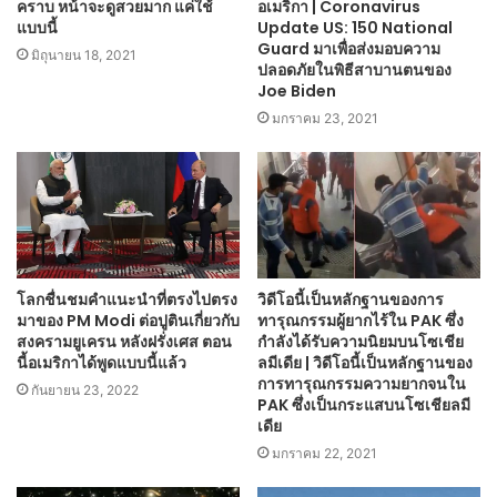
คราบ หน้าจะดูสวยมาก แค่ใช้
อเมริกา | Coronavirus
แบบนี้
Update US: 150 National
Guard มาเพื่อส่งมอบความ
มิถุนายน 18, 2021
ปลอดภัยในพิธีสาบานตนของ
Joe Biden
มกราคม 23, 2021
โลกชื่นชมคำแนะนำที่ตรงไปตรง
วิดีโอนี้เป็นหลักฐานของการ
มาของ PM Modi ต่อปูตินเกี่ยวกับ
ทารุณกรรมผู้ยากไร้ใน PAK ซึ่ง
สงครามยูเครน หลังฝรั่งเศส ตอน
กำลังได้รับความนิยมบนโซเชีย
นี้อเมริกาได้พูดแบบนี้แล้ว
ลมีเดีย | วิดีโอนี้เป็นหลักฐานของ
การทารุณกรรมความยากจนใน
กันยายน 23, 2022
PAK ซึ่งเป็นกระแสบนโซเชียลมี
เดีย
มกราคม 22, 2021