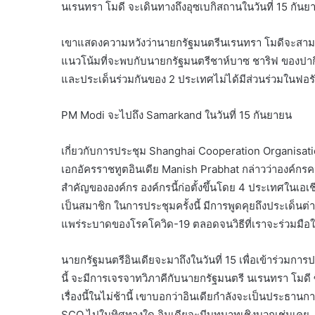
นเรนทรา โมดี จะเดินทางถึงอุซเบกิสถานในวันที่ 15 กันยายน
เขาแสดงความหวังว่านายกรัฐมนตรีนเรนทรา โมดีจะสามารถ
แนวโน้มที่จะพบกับนายกรัฐมนตรีชาห์บาซ ชาริฟ ของปากีส
และประเด็นร่วมกันของ 2 ประเทศไม่ได้มีส่วนร่วมในฟอรัม
PM Modi จะไปถึง Samarkand ในวันที่ 15 กันยายน
เกี่ยวกับการประชุม Shanghai Cooperation Organisati
เอกอัครราชทูตอินเดีย Manish Prabhat กล่าวว่าองค์กรควา
สำคัญขององค์กร องค์กรนี้ก่อตั้งขึ้นโดย 4 ประเทศในเอเ
เป็นสมาชิก ในการประชุมครั้งนี้ มีการพูดคุยถึงประเด็น
แพร่ระบาดของโรคโควิด-19 ตลอดจนวิธีที่เราจะร่วมมือ
นายกรัฐมนตรีอินเดียจะมาถึงในวันที่ 15 เพื่อเข้าร่วมกา
นี้ จะมีการเจรจาทวิภาคีกับนายกรัฐมนตรี นเรนทรา โมดี 
เรื่องนี้ในไม่ช้านี้ เขาบอกว่าอินเดียกำลังจะเป็นประธา
SCO ไปในทิศทางใด อินเดียจะมีบทบาทเชิงบวกเช่นเคย