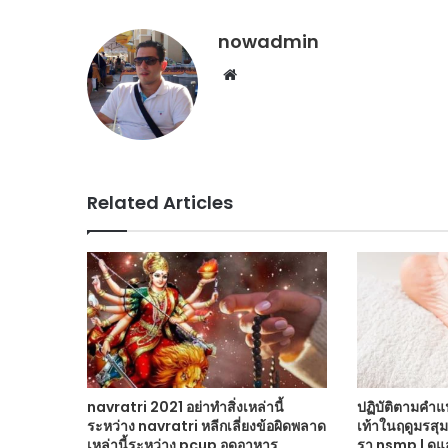
nowadmin
Website
Related Articles
navratri 2021 อย่าทำสิ่งเหล่านี้
ปฏิบัติตามคำแ
ระหว่าง navratri หลีกเลี่ยงข้อผิดพลาด
เท้าในฤดูมรสุม
เหล่านี้ระหว่าง pcup อดอาหาร
รา nsmp | ดูแ