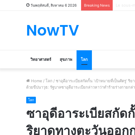
Le marché
วันพฤหัสบดี, สิงหาคม 6 2026
Breaking News
NowTV
วิทยาศาสตร์
สุขภาพ
โลก
Home
/
โลก
/
ซาอุดีอาระเบียสกัดกั้น ‘เป้าหมายที่เป็นศัตรู’
ด้วยขีปนาวุธ: รัฐบาลซาอุดีอาระเบียกล่าวหาว่าทำร้ายร่างกายกล่า
โลก
ซาอุดีอาระเบียสกัดกั้
ริยาดทางตะวันออกก