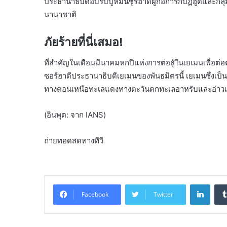
ประธานาธิบดีอับรับบูห์มันซูร์ฮาดีผู้ก่อการกบฏฮูตีและ
นานาชาติ
ภัยร้ายที่นี่เสมอ!
ที่สำคัญในเดือนมีนาคมหกปีแห่งการต่อสู้ในเยเมนเพื่อต่อต
ซอร์ฮาดีประธานาธิบดีเยเมนของพันธมิตรนี้ เยเมนซึ่งเป
ทางตอนเหนือทะเลแดงทางตะวันตกทะเลอาหรับและอ่า
(อินพุต: จาก IANS)
ถ่ายทอดสดทางทีวี
Linke
Facebook
Twitter