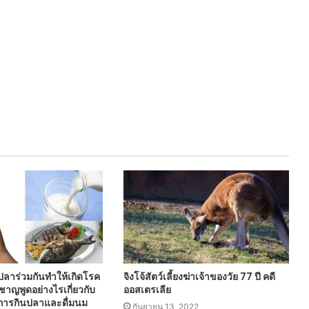
ลาร่วมกันทำให้เกิดโรค
จิงโจ้สัตว์เลี้ยงฆ่าเจ้าของวัย 77 ปี ​​คดี
วชาญพูดอย่างไรเกี่ยวกับ
ออสเตรเลีย
| การกินปลาและดื่มนม
กันยายน 13, 2022