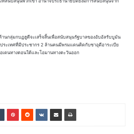
กลุ่มที่สนับสนุนพวกเขา อำนาจประธานาธิบดียังมีการสนับสนุนจาก
้านกลุ่มกบฏฮูตีจะเสร็จสิ้นเพื่อสนับสนุนรัฐบาลของอับอัลรับบูมัน
็นประเทศที่มีประชากร 2 ล้านคนมีพรมแดนติดกับซาอุดีอาระเบีย
วเอเดนทางตอนใต้และโอมานทางตะวันออก
dIn
Tumblr
Pinterest
Reddit
VKontakte
Share via Email
Print