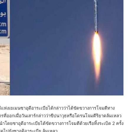
ูตีแห่งเยเมนซาอุดีอาระเบียได้กล่าวว่าได้ขัดขวางการโจมตีทาง
ี่ออกเมื่อวันเสาร์กล่าวว่าขีปนาวุธหรือโดรนโจมตีริยาดล้มเหลว
รที่นำโดยซาอุดีอาระเบียได้ขัดขวางการโจมตีด้วยเรือทิ้งระเบิด 2 ครั้ง
ดไปยังซาอุดิอาระเบีย ล้มเหลว