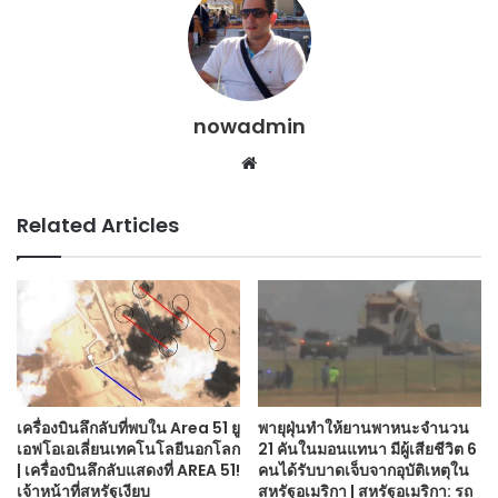
nowadmin
Website
Related Articles
เครื่องบินลึกลับที่พบใน Area 51 ยู
พายุฝุ่นทำให้ยานพาหนะจำนวน
เอฟโอเอเลี่ยนเทคโนโลยีนอกโลก
21 คันในมอนแทนา มีผู้เสียชีวิต 6
| เครื่องบินลึกลับแสดงที่ AREA 51!
คนได้รับบาดเจ็บจากอุบัติเหตุใน
เจ้าหน้าที่สหรัฐเงียบ
สหรัฐอเมริกา | สหรัฐอเมริกา: รถ