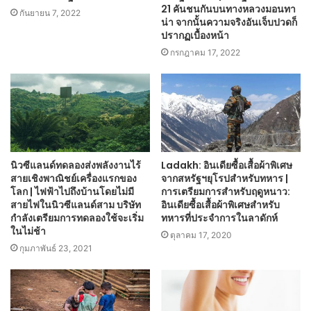
21 คันชนกันบนทางหลวงมอนทา
กันยายน 7, 2022
น่า จากนั้นความจริงอันเจ็บปวดก็
ปรากฏเบื้องหน้า
กรกฎาคม 17, 2022
นิวซีแลนด์ทดลองส่งพลังงานไร้
Ladakh: อินเดียซื้อเสื้อผ้าพิเศษ
สายเชิงพาณิชย์เครื่องแรกของ
จากสหรัฐฯยุโรปสำหรับทหาร |
โลก | ไฟฟ้าไปถึงบ้านโดยไม่มี
การเตรียมการสำหรับฤดูหนาว:
สายไฟในนิวซีแลนด์สาม บริษัท
อินเดียซื้อเสื้อผ้าพิเศษสำหรับ
กำลังเตรียมการทดลองใช้จะเริ่ม
ทหารที่ประจำการในลาดักห์
ในไม่ช้า
ตุลาคม 17, 2020
กุมภาพันธ์ 23, 2021