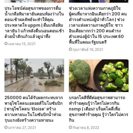
ประโยชน์ต่อสุขภาพของการดื่ม
ช่วงเวลาแห่งความภาคภูมิใจ:
น้ำเกลือหิมาลายันตอนท้องว่างใน
ผู้คนที่มาจากอินเดียกว่า 200 คน
ตอนเช้าผลลัพธ์จะทำให้คุณ
ดำรงตำแหน่งผู้นำทั่วโลก | ช่วง
ประหลาดใจ uppm | ดื่มเกลือหิม
เวลาแห่งความภาคภูมิใจ: ชาว
าลายัน 1 แก้วหลังตื่นนอนตอนเช้า
อินเดียมากกว่า 200 คนดำรง
ด้วยน้ำสักแก้วแล้วดูน่าทึ่ง
ตำแหน่งผู้นำใน 15 ประเทศ 60
พื้นที่ในคณะรัฐมนตรี
เมษายน 15, 2021
กุมภาพันธ์ 16, 2021
250000 คนได้รับผลกระทบจาก
บรอกโคลีที่ดีต่อสุขภาพสามารถ
พายุไซโคลนเอลอยส์ในโมซัมบิก
ทำร้ายคุณรู้ว่าใครไม่ควรกิน
| พายุไซโคลน ‘Eloise’ สร้าง
nsmp | เตือน! บร็อคโคลี่เพื่อ
ความหายนะในโมซัมบิกน้ำท่วม
สุขภาพทำร้ายคุณ รู้ว่าใครไม่ควร
รุนแรงยังสร้างความหายนะ
กิน
มกราคม 27, 2021
กันยายน 8, 2022