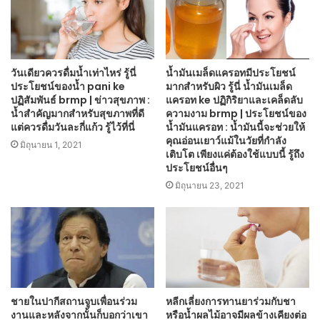
วันเดียวควรดื่มน้ำเท่าไหร่ รู้นี่
น้ำมันเมล็ดแครอทมีประโยชน์
ประโยชน์ของน้ำ pani ke
มากสำหรับผิว รู้นี่ น้ำมันเมล็ด
ปฏิสัมพันธ์ brmp | ข่าวสุขภาพ :
แครอท ke ปฏิกิริยาและเคล็ดลับ
น้ำสำคัญมากสำหรับสุขภาพที่ดี
ความงาม brmp | ประโยชน์ของ
แต่ควรดื่มวันละกี่แก้ว รู้ไว้ที่นี่
น้ำมันแครอท : น้ำมันนี้จะช่วยให้
คุณอ่อนเยาว์แม้ในวัยที่กำลัง
มิถุนายน 1, 2021
เติบโต เพียงแค่ต้องใช้แบบนี้ รู้ถึง
ประโยชน์อื่นๆ
มิถุนายน 23, 2021
ชายในปากีสถานจูบเพื่อนร่วม
หลีกเลี่ยงการทานยาร่วมกับชา
งานและหลังจากนั้นก็บอกว่าเขา
หรือน้ำผลไม้อาจมีผลข้างเคียงต่อ