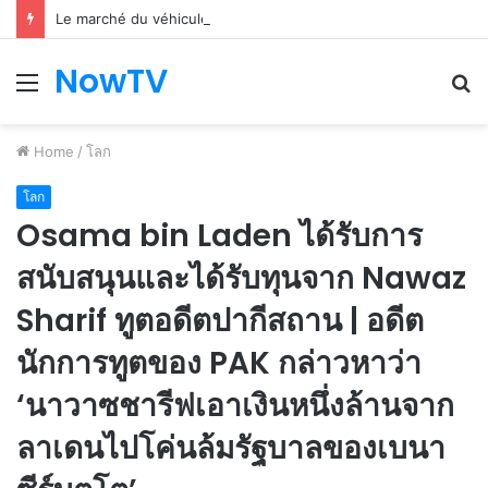
Le marché du véhicule d’occasion en plein essor
NowTV
Menu
S
fo
Home
/
โลก
โลก
Osama bin Laden ได้รับการ
สนับสนุนและได้รับทุนจาก Nawaz
Sharif ทูตอดีตปากีสถาน | อดีต
นักการทูตของ PAK กล่าวหาว่า
‘นาวาซชารีฟเอาเงินหนึ่งล้านจาก
ลาเดนไปโค่นล้มรัฐบาลของเบนา