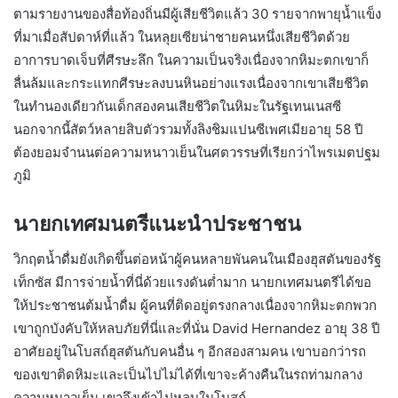
ตามรายงานของสื่อท้องถิ่นมีผู้เสียชีวิตแล้ว 30 รายจากพายุน้ำแข็ง
ที่มาเมื่อสัปดาห์ที่แล้ว ในหลุยเซียน่าชายคนหนึ่งเสียชีวิตด้วย
อาการบาดเจ็บที่ศีรษะลึก ในความเป็นจริงเนื่องจากหิมะตกเขาก็
ลื่นล้มและกระแทกศีรษะลงบนหินอย่างแรงเนื่องจากเขาเสียชีวิต
ในทำนองเดียวกันเด็กสองคนเสียชีวิตในหิมะในรัฐเทนเนสซี
นอกจากนี้สัตว์หลายสิบตัวรวมทั้งลิงชิมแปนซีเพศเมียอายุ 58 ปี
ต้องยอมจำนนต่อความหนาวเย็นในศตวรรษที่เรียกว่าไพรเมตปฐม
ภูมิ
นายกเทศมนตรีแนะนำประชาชน
วิกฤตน้ำดื่มยังเกิดขึ้นต่อหน้าผู้คนหลายพันคนในเมืองฮุสตันของรัฐ
เท็กซัส มีการจ่ายน้ำที่นี่ด้วยแรงดันต่ำมาก นายกเทศมนตรีได้ขอ
ให้ประชาชนต้มน้ำดื่ม ผู้คนที่ติดอยู่ตรงกลางเนื่องจากหิมะตกพวก
เขาถูกบังคับให้หลบภัยที่นี่และที่นั่น David Hernandez อายุ 38 ปี
อาศัยอยู่ในโบสถ์ฮุสตันกับคนอื่น ๆ อีกสองสามคน เขาบอกว่ารถ
ของเขาติดหิมะและเป็นไปไม่ได้ที่เขาจะค้างคืนในรถท่ามกลาง
ความหนาวเย็น เขาจึงเข้าไปหลบในโบสถ์