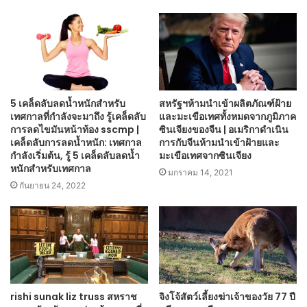
5 เคล็ดลับลดน้ำหนักสำหรับ
สหรัฐฯห้ามนำเข้าผลิตภัณฑ์ฝ้าย
เทศกาลที่กำลังจะมาถึง รู้เคล็ดลับ
และมะเขือเทศทั้งหมดจากภูมิภาค
การลดไขมันหน้าท้อง sscmp |
ซินเจียงของจีน | อเมริกาดำเนิน
เคล็ดลับการลดน้ำหนัก: เทศกาล
การกับจีนห้ามนำเข้าฝ้ายและ
กำลังเริ่มต้น, รู้ 5 เคล็ดลับลดน้ำ
มะเขือเทศจากซินเจียง
หนักสำหรับเทศกาล
มกราคม 14, 2021
กันยายน 24, 2022
rishi sunak liz truss สหราช
จิงโจ้สัตว์เลี้ยงฆ่าเจ้าของวัย 77 ปี