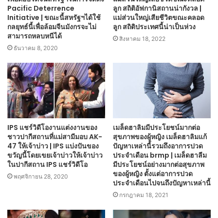
Pacific Deterrence
ลูก สถิติอัฟกานิสถานน่ากังวล |
Initiative | ขณะนี้สหรัฐฯได้ใช้
แม่ส่วนใหญ่เสียชีวิตขณะคลอด
กลยุทธ์นี้เพื่อล้อมจีนมังกรจะไม่
ลูก สถิติประเทศนี้น่าเป็นห่วง
สามารถหลบหนีได้
สิงหาคม 18, 2022
ธันวาคม 8, 2020
IPS แชร์วิดีโองานแต่งงานของ
เมล็ดฮาลิมมีประโยชน์มากต่อ
ชาวปากีสถานที่แม่สามีมอบ AK-
สุขภาพของผู้หญิง เมล็ดฮาลิมแก้
47 ให้เจ้าบ่าว | IPS แบ่งปันของ
ปัญหาเหล่านี้รวมถึงอาการปวด
ขวัญนี้โดยเขยเจ้าบ่าวให้เจ้าบ่าว
ประจำเดือน brmp | เมล็ดฮาลีม
ในปากีสถาน IPS แชร์วิดีโอ
มีประโยชน์อย่างมากต่อสุขภาพ
ของผู้หญิง ตั้งแต่อาการปวด
พฤศจิกายน 28, 2020
ประจำเดือนไปจนถึงปัญหาเหล่านี้
กรกฎาคม 18, 2021