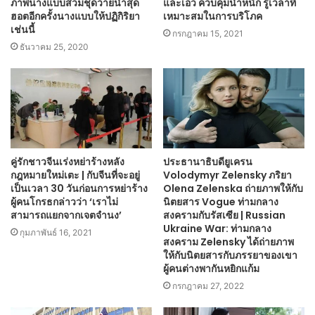
ภาพนางแบบสวมชุดว่ายน้ำสุด
และเอว ควบคุมน้ำหนัก รู้เวลาที่
ฮอตอีกครั้งนางแบบให้ปฏิกิริยา
เหมาะสมในการบริโภค
เช่นนี้
กรกฎาคม 15, 2021
ธันวาคม 25, 2020
คู่รักชาวจีนเร่งหย่าร้างหลัง
ประธานาธิบดียูเครน
กฎหมายใหม่เตะ | กับจีนที่จะอยู่
Volodymyr Zelensky ภริยา
เป็นเวลา 30 วันก่อนการหย่าร้าง
Olena Zelenska ถ่ายภาพให้กับ
ผู้คนโกรธกล่าวว่า ‘เราไม่
นิตยสาร Vogue ท่ามกลาง
สามารถแยกจากเจตจำนง’
สงครามกับรัสเซีย | Russian
Ukraine War: ท่ามกลาง
กุมภาพันธ์ 16, 2021
สงคราม Zelensky ได้ถ่ายภาพ
ให้กับนิตยสารกับภรรยาของเขา
ผู้คนต่างพากันหยิกแก้ม
กรกฎาคม 27, 2022