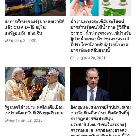
ผลการศึกษาของรัฐบาลเผยว่าปีที่
น้ำว่านหางจระเข้มีประโยชน์
แล้ว COVID-19 อยู่ใน
มากสำหรับคนไข้น้ำตาล รู้วิธีกิน
สหรัฐอเมริกาก่อนจีน
brmp | น้ำว่านหางจระเข้สำหรับ
ผู้ป่วยน้ำตาล : น้ำว่านหางจระเข้
ธันวาคม 3, 2020
มีประโยชน์สำหรับผู้ป่วยน้ำตาล
มาก เพียงแค่ดื่มแบบนี้
กรกฎาคม 28, 2021
รัฐมนตรีต่างประเทศอินเดียเยือน
อังกฤษและสหภาพยุโรปประณาม
เนปาลตั้งแต่วันที่ 26 พฤศจิกายน
ชาวจีนที่เคลื่อนไหวเพื่อตัดสิทธิ์ผู้
ร่างกฎหมายที่สนับสนุน
พฤศจิกายน 23, 2020
ประชาธิปไตย 4 คนในฮ่องกง |
การถอนส. ส. จากฮ่องกงอาจส่ง
ผลกระทบหนักต่อจีนประเทศนี้ได้