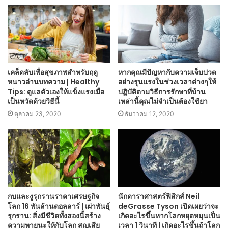
เคล็ดลับเพื่อสุขภาพสำหรับฤดู
หากคุณมีปัญหากับความเจ็บปวด
หนาวอ่านบทความ | Healthy
อย่างรุนแรงในช่วงเวลาต่างๆให้
Tips: ดูแลตัวเองให้แข็งแรงเมื่อ
ปฏิบัติตามวิธีการรักษาที่บ้าน
เป็นหวัดด้วยวิธีนี้
เหล่านี้คุณไม่จำเป็นต้องใช้ยา
ตุลาคม 23, 2020
ธันวาคม 12, 2020
กบและงูรุกรานราคาเศรษฐกิจ
นักดาราศาสตร์ฟิสิกส์ Neil
โลก 16 พันล้านดอลลาร์ | เผ่าพันธุ์
deGrasse Tyson เปิดเผยว่าจะ
รุกราน: สิ่งมีชีวิตทั้งสองนี้สร้าง
เกิดอะไรขึ้นหากโลกหยุดหมุนเป็น
ความหายนะให้กับโลก สูญเสีย
เวลา 1 วินาที | เกิดอะไรขึ้นถ้าโลก