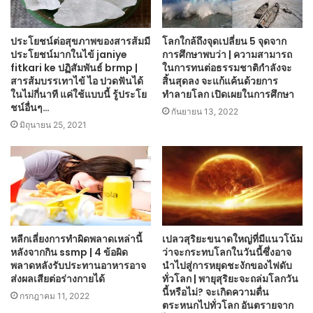
ประโยชน์ต่อสุขภาพของสารส้มมี
โลกใกล้ถึงจุดเปลี่ยน 5 จุดจาก
ประโยชน์มากในไข้ janiye
การศึกษาพบว่า | ความสามารถ
fitkari ke ปฏิสัมพันธ์ brmp |
ในการทนต่อธรรมชาติกำลังจะ
สารส้มบรรเทาไข้ ไอ ปวดฟันได้
สิ้นสุดลง จะแก้แค้นด้วยการ
ในไม่กี่นาที แค่ใช้แบบนี้ รู้ประโย
ทำลายโลก เปิดเผยในการศึกษา
ชน์อื่นๆ…
กันยายน 13, 2022
มิถุนายน 25, 2021
หลีกเลี่ยงการทำผิดพลาดเหล่านี้
เปลวสุริยะขนาดใหญ่ที่มีแนวโน้ม
หลังจากกิน ssmp | 4 ข้อผิด
ว่าจะกระทบโลกในวันนี้ซึ่งอาจ
พลาดหลังรับประทานอาหารอาจ
นำไปสู่การหยุดชะงักของไฟดับ
ส่งผลเสียต่อร่างกายได้
ทั่วโลก | พายุสุริยะจะถล่มโลกวัน
นี้หรือไม่? จะเกิดความตื่น
กรกฎาคม 11, 2022
ตระหนกไปทั่วโลก อันตรายจาก