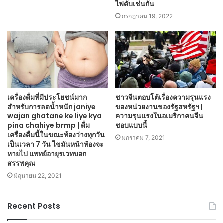
ไฟดับเช่นกัน
กรกฎาคม 19, 2022
เครื่องดื่มที่มีประโยชน์มาก
ชาวจีนตอบโต้เรื่องความรุนแรง
สำหรับการลดน้ำหนัก janiye
ของหน่วยงานของรัฐสหรัฐฯ |
wajan ghatane ke liye kya
ความรุนแรงในอเมริกาคนจีน
pina chahiye brmp | ดื่ม
ชอบแบบนี้
เครื่องดื่มนี้ในขณะท้องว่างทุกวัน
มกราคม 7, 2021
เป็นเวลา 7 วัน ไขมันหน้าท้องจะ
หายไป แพทย์อายุรเวทบอก
สรรพคุณ
มิถุนายน 22, 2021
Recent Posts