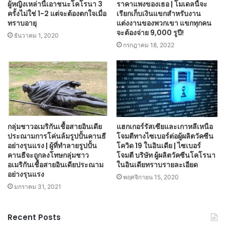
ผู้หญิงเหล่านี้เอาชนะโคโรนา 3
ราคาแพงของเธอ | โมเดลนี้จะ
ครั้งไม่ใช่ 1-2 แต่จะต้องตกใจเมื่อ
เรียกเก็บเงินแขกสำหรับงาน
ทราบอายุ
แต่งงานของพวกเขา แขกทุกคน
จะต้องจ่าย 9,000 รูปี!
ธันวาคม 1, 2020
กรกฎาคม 18, 2022
กลุ่มชาวอเมริกันเชื้อสายอินเดีย
แฮกเกอร์รัสเซียและเกาหลีเหนือ
ประณามการโค่นล้มรูปปั้นคานธี
โจมตีทางไซเบอร์ต่อผู้ผลิตวัคซีน
อย่างรุนแรง | ผู้ที่ทำลายรูปปั้น
โควิด 19 ในอินเดีย | ไซเบอร์
คานธีจะถูกลงโทษกลุ่มชาว
โจมตี บริษัท ผู้ผลิตวัคซีนโคโรนา
อเมริกันเชื้อสายอินเดียประณาม
ในอินเดียทราบรายละเอียด
อย่างรุนแรง
พฤศจิกายน 15, 2020
มกราคม 31, 2021
Recent Posts