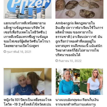
แฮกเกอร์เกาหลีเหนือพยายาม
Ambergris ผิดกฎหมายใน
แฮ็กฐานข้อมูลของ บริษัท ไฟ
อินเดีย ปลาวาฬอาเจียนใช้ในการ
เซอร์เพื่อรับเทคโนโลยีวัคซีน |
ผลิตน้ำหอม ของหายากใน
เกาหลีเหนือแทรกซึมฐานข้อมูล
ธรรมชาติ | อาเจียนปลาวาฬ: มัน
ของไฟเซอร์ผู้ผลิตวัคซีนโคโรนา
ถูกเรียกว่าทองคำที่ลอยอยู่ใน
โดยพยายามเปิดโปงสูตร
มหาสมุทร จนถึงขณะนี้ แม้แต่นัก
วิทยาศาสตร์ก็ยังไม่สามารถไข
กุมภาพันธ์ 16, 2021
ปริศนาของมันได้
กันยายน 10, 2022
หญิงวัย 101 ปีตกเป็นเหยื่อของโรค
นางแบบอังกฤษจะเรียกเก็บเงิน
โควิด -19 3 ครั้งหลังไข้หวัดสเปน
จากแขกสำหรับงานแต่งงาน