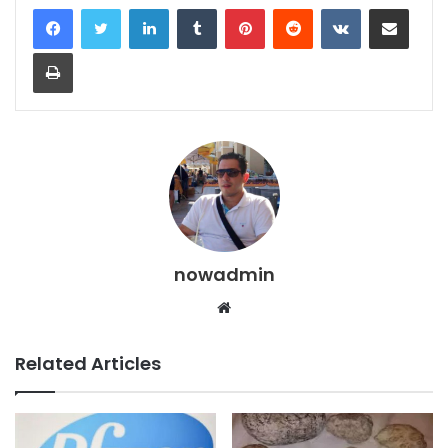
LinkedIn
Tumblr
Pinterest
Reddit
VKontakte
Share via Email
Print
nowadmin
Website
Related Articles