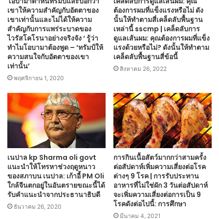
โอบามาตำหนิทรัมป์และบอกว่า
เคล็ดลับการดูแลเส้นผม: คุณ
เขาให้ความสำคัญกับอัตตาของ
ต้องการผมที่แข็งแรงหรือไม่ ดัง
เขาเท่านั้นและไม่ได้ให้ความ
นั้นให้ทำตามสี่เคล็ดลับพื้นฐาน
สำคัญกับการแพร่ระบาดของ
เหล่านี้ sscmp | เคล็ดลับการ
ไวรัสโคโรนาอย่างจริงจัง ‘ รู้ว่า
ดูแลเส้นผม: คุณต้องการผมที่แข็ง
ทำไมโอบามาต้องพูด – ‘ทรัมป์ให้
แรงด้วยหรือไม่? ดังนั้นให้ทำตาม
ความสนใจกับอัตตาของเขา
เคล็ดลับพื้นฐานสี่ข้อนี้
เท่านั้น’
สิงหาคม 26, 2022
พฤศจิกายน 1, 2020
เนปาล kp Sharma oli govt
การกินเนื้อสัตว์มากกว่าสามครั้ง
แนะนำให้โทรหาช่วงฤดูหนาว
ต่อสัปดาห์เพิ่มความเสี่ยงต่อโรค
ของสภาบน เนปาล: เก้าอี้ PM Oli
ต่างๆ 9 โรค | การรับประทาน
ใกล้จีนตกอยู่ในอันตรายขณะนี้ได้
อาหารที่ไม่ใช่ผัก 3 วันต่อสัปดาห์
รับคำแนะนำจากประธานาธิบดี
จะเพิ่มความเสี่ยงต่อการเป็น 9
โรคดังต่อไปนี้: การศึกษา
ธันวาคม 26, 2020
มีนาคม 4, 2021