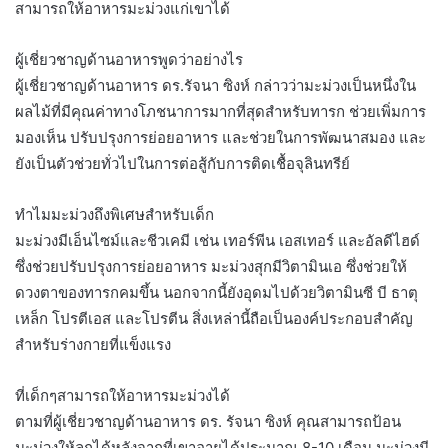
สามารถให้อาหารมะม่วงแก่เขาได้
ผู้เชี่ยวชาญด้านอาหารพูดว่าอย่างไร
ผู้เชี่ยวชาญด้านอาหาร ดร.รัจนา ซิงห์ กล่าวว่ามะม่วงเป็นหนึ่งใน
ผลไม้ที่มีคุณค่าทางโภชนาการมากที่สุดสำหรับทารก ช่วยเพิ่มการ
มองเห็น ปรับปรุงการย่อยอาหาร และช่วยในการพัฒนาสมอง และ
ยังเป็นตัวช่วยทั่วไปในการต่อสู้กับการติดเชื้อจุลินทรีย์
ทำไมมะม่วงถึงพิเศษสำหรับเด็ก
มะม่วงมีเอ็นไซม์และชีวเคมี เช่น เทอร์พีน เอสเทอร์ และอัลดีไฮด์
ซึ่งช่วยปรับปรุงการย่อยอาหาร มะม่วงสุกมีวิตามินเอ ซึ่งช่วยให้
ดวงตาของทารกคมขึ้น นอกจากนี้ยังอุดมไปด้วยวิตามินซี บี ธาตุ
เหล็ก โปรตีเอส และโปรตีน สิ่งเหล่านี้ถือเป็นองค์ประกอบสำคัญ
สำหรับร่างกายที่แข็งแรง
ที่เด็กๆสามารถให้อาหารมะม่วงได้
ตามที่ผู้เชี่ยวชาญด้านอาหาร ดร. รัจนา ซิงห์ คุณสามารถป้อน
มะม่วงให้ลูกได้หลังจากที่เขาอายุได้ประมาณ 8-10 เดือน มะม่วงมี