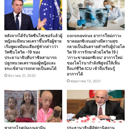
หลังจากได้รับวัคซีนไฟเซอร์แล้วผู้
coronavirus อาการใหม่ภาวะ
หญิงจะมีหนวดเคราขึ้นหรือผู้ชาย
ขาดออกซิเจนอย่างมีความสุข
เริ่มพูดเหมือนเสียงฟู่ฟ่ากล่าวว่า
กลายเป็นอันตรายสำหรับผู้ป่วยโค
วัคซีนโควิด -19 ของ
วิด 19 การรักษาด้วยโควิด 19 |
ประธานาธิบดีบราซิลสามารถ
‘ภาวะขาดออกซิเจน’ อาการใหม่
ปลูกหนวดเคราของผู้หญิงและ
ของโคโรนากำลังพิสูจน์ให้เห็น
จระเข้สามารถกลายเป็นคนได้
ถึงแก่ชีวิต ICU เข้าถึงเรียนรู้
อาการได้
ธันวาคม 21, 2020
พฤษภาคม 13, 2021
หายากโรคปุ่มเบนจามิน
ประธานาธิบดีอัฟกานิสถาน