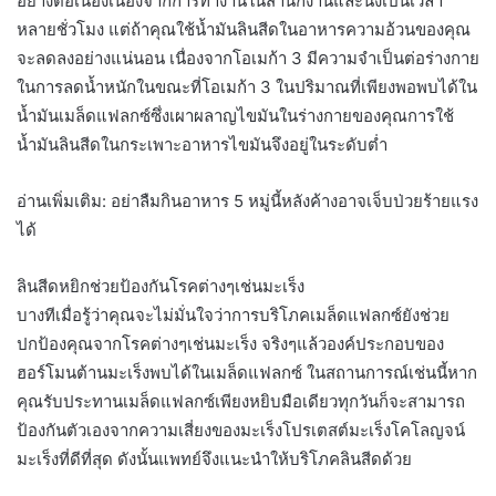
อย่างต่อเนื่องเนื่องจากการทำงานในสำนักงานและนั่งเป็นเวลา
หลายชั่วโมง แต่ถ้าคุณใช้น้ำมันลินสีดในอาหารความอ้วนของคุณ
จะลดลงอย่างแน่นอน เนื่องจากโอเมก้า 3 มีความจำเป็นต่อร่างกาย
ในการลดน้ำหนักในขณะที่โอเมก้า 3 ในปริมาณที่เพียงพอพบได้ใน
น้ำมันเมล็ดแฟลกซ์ซึ่งเผาผลาญไขมันในร่างกายของคุณการใช้
น้ำมันลินสีดในกระเพาะอาหารไขมันจึงอยู่ในระดับต่ำ
อ่านเพิ่มเติม: อย่าลืมกินอาหาร 5 หมู่นี้หลังค้างอาจเจ็บป่วยร้ายแรง
ได้
ลินสีดหยิกช่วยป้องกันโรคต่างๆเช่นมะเร็ง
บางทีเมื่อรู้ว่าคุณจะไม่มั่นใจว่าการบริโภคเมล็ดแฟลกซ์ยังช่วย
ปกป้องคุณจากโรคต่างๆเช่นมะเร็ง จริงๆแล้วองค์ประกอบของ
ฮอร์โมนต้านมะเร็งพบได้ในเมล็ดแฟลกซ์ ในสถานการณ์เช่นนี้หาก
คุณรับประทานเมล็ดแฟลกซ์เพียงหยิบมือเดียวทุกวันก็จะสามารถ
ป้องกันตัวเองจากความเสี่ยงของมะเร็งโปรเตสต์มะเร็งโคโลญจน์
มะเร็งที่ดีที่สุด ดังนั้นแพทย์จึงแนะนำให้บริโภคลินสีดด้วย