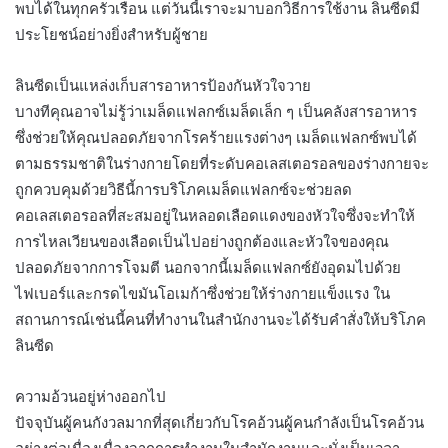
พบได้ในทุกครัวเรือน แต่วันนี้เราจะมาบอกวิธีการใช้งาน ลินซีดมี
ประโยชน์อย่างยิ่งสำหรับผู้ชาย
ลินซีดเป็นแหล่งเก็บสารอาหารป้องกันหัวใจวาย
บางทีคุณอาจไม่รู้ว่าเมล็ดแฟลกซ์เมล็ดเล็ก ๆ เป็นคลังสารอาหาร
ซึ่งช่วยให้คุณปลอดภัยจากโรคร้ายแรงต่างๆ เมล็ดแฟลกซ์พบได้
ตามธรรมชาติในร่างกายโดยที่ระดับคอเลสเตอรอลของร่างกายจะ
ถูกควบคุมด้วยวิธีนี้การบริโภคเมล็ดแฟลกซ์จะช่วยลด
คอเลสเตอรอลที่สะสมอยู่ในหลอดเลือดแดงของหัวใจซึ่งจะทำให้
การไหลเวียนของเลือดเป็นไปอย่างถูกต้องและหัวใจของคุณ
ปลอดภัยจากการโจมตี นอกจากนี้เมล็ดแฟลกซ์ยังอุดมไปด้วย
ไฟเบอร์และกรดไขมันโอเมก้าซึ่งช่วยให้ร่างกายแข็งแรง ใน
สถานการณ์เช่นนี้คนที่ทำงานในสำนักงานจะได้รับคำสั่งให้บริโภค
ลินซีด
ความอ้วนอยู่ห่างออกไป
ปัจจุบันผู้คนกังวลมากที่สุดเกี่ยวกับโรคอ้วนผู้คนกำลังเป็นโรคอ้วน