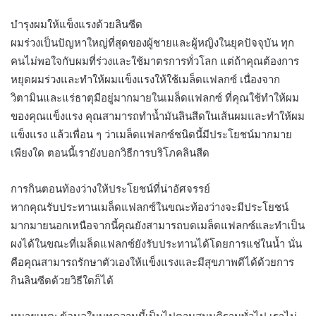
บำรุงผมให้แข็งแรงด้วยลินซีด
ผมร่วงเป็นปัญหาใหญ่ที่สุดของผู้ชายและผู้หญิงในยุคปัจจุบัน ทุก
คนไม่พอใจกับผมที่ร่วงและใช้มาตรการทั่วโลก แต่ถ้าคุณต้องการ
หยุดผมร่วงและทำให้ผมแข็งแรงให้ใช้เมล็ดแฟลกซ์ เนื่องจาก
วิตามินและแร่ธาตุมีอยู่มากมายในเมล็ดแฟลกซ์ ที่คุณใช้ทำให้ผม
ของคุณแข็งแรง คุณสามารถทำน้ำมันลินสีดในเส้นผมและทำให้ผม
แข็งแรง แล้วเพื่อน ๆ ว่าเมล็ดแฟลกซ์ชนิดนี้มีประโยชน์มากมาย
เพียงใด ตอนนี้เรายังบอกวิธีการบริโภคลินสีด
การกินตอนท้องว่างให้ประโยชน์ที่น่าอัศจรรย์
หากคุณรับประทานเมล็ดแฟลกซ์ในขณะท้องว่างจะมีประโยชน์
มากมายนอกเหนือจากนี้คุณยังสามารถบดเมล็ดแฟลกซ์และทำเป็น
ผงได้ในขณะที่เมล็ดแฟลกซ์ยังรับประทานได้โดยการแช่ในน้ำ นั่น
คือคุณสามารถรักษาตัวเองให้แข็งแรงและมีสุขภาพดีได้ด้วยการ
กินลินซีดด้วยวิธีใดก็ได้