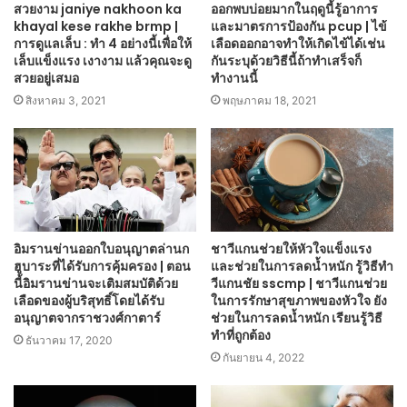
สวยงาม janiye nakhoon ka
ออกพบบ่อยมากในฤดูนี้รู้อาการ
khayal kese rakhe brmp |
และมาตรการป้องกัน pcup | ไข้
การดูแลเล็บ : ทำ 4 อย่างนี้เพื่อให้
เลือดออกอาจทำให้เกิดไข้ได้เช่น
เล็บแข็งแรง เงางาม แล้วคุณจะดู
กันระบุด้วยวิธีนี้ถ้าทำเสร็จก็
สวยอยู่เสมอ
ทำงานนี้
สิงหาคม 3, 2021
พฤษภาคม 18, 2021
อิมรานข่านออกใบอนุญาตล่านก
ชาวีแกนช่วยให้หัวใจแข็งแรง
ฮูบาระที่ได้รับการคุ้มครอง | ตอน
และช่วยในการลดน้ำหนัก รู้วิธีทำ
นี้อิมรานข่านจะเติมสมบัติด้วย
วีแกนชัย sscmp | ชาวีแกนช่วย
เลือดของผู้บริสุทธิ์โดยได้รับ
ในการรักษาสุขภาพของหัวใจ ยัง
อนุญาตจากราชวงศ์กาตาร์
ช่วยในการลดน้ำหนัก เรียนรู้วิธี
ทำที่ถูกต้อง
ธันวาคม 17, 2020
กันยายน 4, 2022