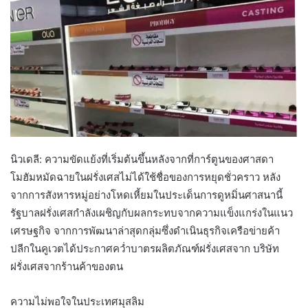
นิวเดลี: ความขัดแย้งที่เริ่มต้นขึ้นหลังจากที่การ์ตูนของศาสดา
โมฮัมหมัดฉายในฝรั่งเศสไม่ได้ใช้ชื่อของการหยุดชั่วคราว หลัง
จากการสังหารหมู่อย่างโหดเหี้ยมในประเด็นการดูหมิ่นศาสนานี้
รัฐบาลฝรั่งเศสกำลังเผชิญกับผลกระทบจากความแข็งแกร่งในแนว
เศรษฐกิจ จากการพัฒนาล่าสุดกลุ่มซึ่งดำเนินธุรกิจเครือข่ายค้า
ปลีกในคูเวตได้ประกาศคว่ำบาตรผลิตภัณฑ์ฝรั่งเศสจาก บริษัท
ฝรั่งเศสจากร้านค้าของตน
ความไม่พอใจในประเทศมุสลิม