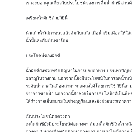
เราจะบอกคุณเกี่ยวกับประโยชน์ของการดื่มน้ำผักชี อ่านด
เตรียมน้ำผักชีด้วยวิธีนี้
นำแก้วน้ำใส่ภาชนะแล้วต้มกับแก๊ส เมื่อน้ำเริ่มเดือดให้ใส
น้ำนี้และดื่มเป็นชาร้อน
ประโยชน์ของผักชี
น้ำผักชียังช่วยขจัดปัญหาในการย่อยอาหาร บรรเทาปัญ
ผลาญในร่างกาย นอกจากนี้ยังมีประโยชน์ในการลดน้ำหนั
ระดับน้ำตาลในเลือดสามารถลดลงได้โดยการใช้ วิธีนี้สาม
ร่างกายขาดน้ำ นอกจากนี้ยังช่วยในการขับไล่สิ่งที่เป็น
ให้ร่างกายเย็นสบายในช่วงฤดูร้อนและยังช่วยบรรเทาควา
เป็นประโยชน์ต่อดวงตา
เมล็ดผักชียังมีประโยชน์ต่อดวงตา ต้มเมล็ดผักชีในน้ำ 
ดวงตา 2 หยดเพื่อขจัดปัญหาต่างๆเช่นการเผาไหม้ความ