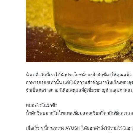
นิวเดลี: วันนี้เราได้นำประโยชน์ของน้ำผักชีมาให้คุณแล้
อาหารอร่อยเท่านั้น แต่ยังมีความสำคัญมากในเรื่องของสุ
จำเป็นต่อร่างกาย นี่คือเหตุผลที่ผู้เชี่ยวชาญด้านสุขภ
พบอะไรในผักชี?
น้ำผักชีพบมากในโพแทสเซียมแคลเซียมวิตามินซีและแมกน
เมื่อเร็ว ๆ นี้กระทรวง AYUSH ได้ออกคำสั่งให้รวมไว้ใน