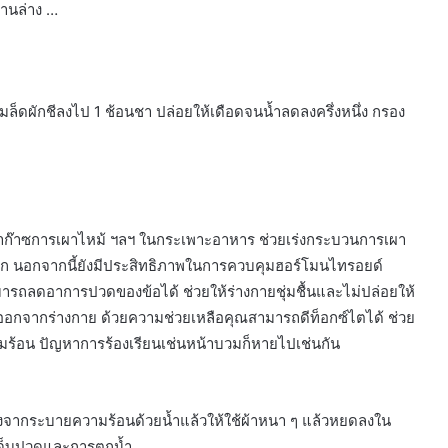
้านล่าง …
่เมล็ดผักชีลงไป 1 ช้อนชา ปล่อยให้เดือดจนน้ำลดลงครึ่งหนึ่ง กรอง
หาก๊าซการเผาไหม้ ฯลฯ ในกระเพาะอาหาร ช่วยเร่งกระบวนการเผา
ก นอกจากนี้ยังมีประสิทธิภาพในการควบคุมฮอร์โมนไทรอยด์
ารถลดอาการปวดของข้อได้ ช่วยให้ร่างกายชุ่มชื้นและไม่ปล่อยให้
พิษออกจากร่างกาย ด้วยความช่วยเหลือคุณสามารถดีท็อกซ์ไตได้ ช่วย
มร้อน ปัญหาการร้องเรียนเช่นหน้าบวมก็หายไปเช่นกัน
หลังจากระบายความร้อนด้วยน้ำแล้วให้ใช้ผ้าหนา ๆ แล้วหยดลงใน
เจ็บปวดและการตกน้ำ