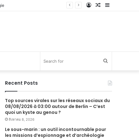
Log
Random
Sidebar
In
Article
Search
for
Recent Posts
Top sources virales sur les réseaux sociaux du
08/08/2026 à 03:00 autour de Berlin – C’est
quoi un kyste au genou ?
สิงหาคม 8, 2026
Le sous-marin : un outil incontournable pour
les missions d’espionnage et d’archéologie