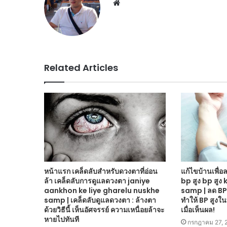
Website
Related Articles
หน้าแรก เคล็ดลับสำหรับดวงตาที่อ่อน
แก้ไขบ้านเพื่อล
ล้า เคล็ดลับการดูแลดวงตา janiye
bp สูง bp สูง
aankhon ke liye gharelu nuskhe
samp | ลด BP สู
samp | เคล็ดลับดูแลดวงตา : ล้างตา
ทำให้ BP สูงใ
ด้วยวิธีนี้ เห็นอัศจรรย์ ความเหนื่อยล้าจะ
เมื่อเห็นผล!
หายไปทันที
กรกฎาคม 27, 