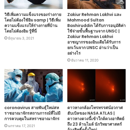
วิธีเพิ่มความแข็งแรงของร่างกาย
Zakiur Rehman Lakhvi และ
โดยไม่ต้องใช้ยิม samp | วิธีเพิ่ม
Mahmood Sultan
ความแข็งแรงให้ร่างกายที่บ้าน
Bashiruddin ได้รับการอนุมัติค่า
โดยไม่ต้องยิม รู้ที่นี่
ใช้จ่ายขั้นพื้นฐานจาก UNSC |
Zakiur Rehman Lakhvi
มิถุนายน 3, 2021
อาชญากรของอินเดียได้รับการ
ยกเว้นจาก UNSC อ่านว่าเป็น
อย่างไร
ธันวาคม 11, 2020
coronavirus สายพันธุ์ใหม่สห
ดาวหางกล้องโทรทรรศน์อวกาศ
ราชอาณาจักรสถานการณ์ที่ไม่มี
ฮับเบิลของ NASA ATLAS |
การควบคุมในสหราชอาณาจักร
ดาวหางดวงนี้เข้าใกล้ดวงอาทิตย์
ถึง 23 ล้านไมล์ นักวิทยาศาสตร์
มกราคม 17, 2021
อ้างสิทธิ์ครั้งใหญ่