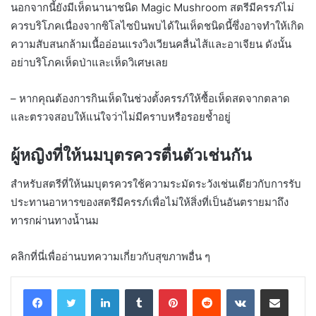
นอกจากนี้ยังมีเห็ดนานาชนิด Magic Mushroom สตรีมีครรภ์ไม่
ควรบริโภคเนื่องจากซิโลไซบินพบได้ในเห็ดชนิดนี้ซึ่งอาจทำให้เกิด
ความสับสนกล้ามเนื้ออ่อนแรงวิงเวียนคลื่นไส้และอาเจียน ดังนั้น
อย่าบริโภคเห็ดป่าและเห็ดวิเศษเลย
– หากคุณต้องการกินเห็ดในช่วงตั้งครรภ์ให้ซื้อเห็ดสดจากตลาด
และตรวจสอบให้แน่ใจว่าไม่มีคราบหรือรอยช้ำอยู่
ผู้หญิงที่ให้นมบุตรควรตื่นตัวเช่นกัน
สำหรับสตรีที่ให้นมบุตรควรใช้ความระมัดระวังเช่นเดียวกับการรับ
ประทานอาหารของสตรีมีครรภ์เพื่อไม่ให้สิ่งที่เป็นอันตรายมาถึง
ทารกผ่านทางน้ำนม
คลิกที่นี่เพื่ออ่านบทความเกี่ยวกับสุขภาพอื่น ๆ
LinkedIn
Tumblr
Pinterest
Reddit
VKontakte
Share via Email