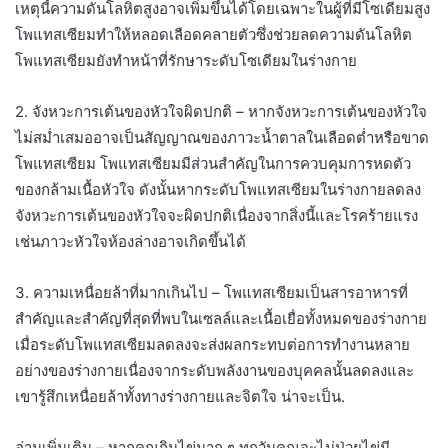
เหตุนี้ความดันโลหิตสูงอาจเพิ่มขึ้นได้โดยเฉพาะในผู้ที่มีโซเดียมสูง
โพแทสเซียมทำให้หลอดเลือดคลายตัวซึ่งช่วยลดความดันโลหิต
โพแทสเซียมยังทำหน้าที่รักษาระดับโซเดียมในร่างกาย
2. จังหวะการเต้นของหัวใจผิดปกติ – หากจังหวะการเต้นของหัวใจ
ไม่สม่ำเสมออาจเป็นสัญญาณของภาวะน้ำตาลในเลือดต่ำหรือขาด
โพแทสเซียม โพแทสเซียมมีส่วนสำคัญในการควบคุมการหดตัว
ของกล้ามเนื้อหัวใจ ดังนั้นหากระดับโพแทสเซียมในร่างกายลดลง
จังหวะการเต้นของหัวใจจะผิดปกติเนื่องจากสิ่งนี้และโรคร้ายแรง
เช่นภาวะหัวใจห้องล่างอาจเกิดขึ้นได้
3. ความเหนื่อยล้าที่มากเกินไป – โพแทสเซียมเป็นสารอาหารที่
สำคัญและสำคัญที่สุดที่พบในเซลล์และเนื้อเยื่อทั้งหมดของร่างกาย
เมื่อระดับโพแทสเซียมลดลงจะส่งผลกระทบต่อการทำงานหลาย
อย่างของร่างกายเนื่องจากระดับพลังงานของบุคคลนั้นลดลงและ
เขารู้สึกเหนื่อยล้าทั้งทางร่างกายและจิตใจ น่าจะเป็น.
อ่านเพิ่มเติม – หากคุณกินไข่มาก ๆ ทุกวันคุณจะไม่ป่วยไข่มี