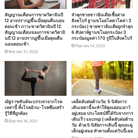
สัญญาณเตือนการขาดวิตามินบี
จำคุกชายชาวอินเดียเชื้อสาย
12 อาจปรากฏขึ้นเมื่อคุณตื่นนอน
สิงคโปร์ ฐานขโมยโคคาโคล่า 3
ตอนเช้า ภาวะขาดวิตามินบี 12:
กระป๋อง | ชายชาวอินเดียถูกจำคุก
สัญญาณเตือนของการขาดวิตามิ
6 สัปดาห์ฐานขโมยกระป๋อง 3
นบี 12 อาจปรากฏขึ้นเมื่อคุณตื่น
กระป๋องมูลค่า 170 รูปีในสิงคโปร์
นอนตอนเช้า
กันยายน 14, 2022
สิงหาคม 31, 2022
ณัฐราชสันต์จะบรรเทาจากโรค
เคล็ดลับต่อต้านวัย: 5 นิสัยการ
เหล่านี้ ทั้งโรคอ้วน-โรคซึมเศร้า
เดินเหล่านี้จะทำให้คุณอ่อนเยาว์
รู้วิธีที่ถูกต้อง
อยู่เสมอ ประโยชน์ที่ได้รับจากการ
เดินเร็ว sscmp | เคล็ดลับต่อต้าน
มิถุนายน 16, 2021
วัย: ด้วย 5 นิสัยการเดินนี้ คุณจะดู
เด็กอยู่เสมอ ทำตามตั้งแต่วันนี้เลย