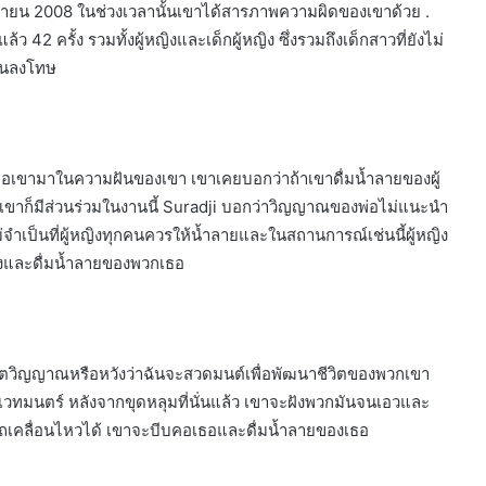
0 มิถุนายน 2008 ในช่วงเวลานั้นเขาได้สารภาพความผิดของเขาด้วย .
 ครั้ง รวมทั้งผู้หญิงและเด็กผู้หญิง ซึ่งรวมถึงเด็กสาวที่ยังไม่
สินลงโทษ
งพ่อเขามาในความฝันของเขา เขาเคยบอกว่าถ้าเขาดื่มน้ำลายของผู้
้นเขาก็มีส่วนร่วมในงานนี้ Suradji บอกว่าวิญญาณของพ่อไม่แนะนำ
็ไม่จำเป็นที่ผู้หญิงทุกคนควรให้น้ำลายและในสถานการณ์เช่นนี้ผู้หญิง
้หญิงและดื่มน้ำลายของพวกเธอ
จิตวิญญาณหรือหวังว่าฉันจะสวดมนต์เพื่อพัฒนาชีวิตของพวกเขา
อเวทมนตร์ หลังจากขุดหลุมที่นั่นแล้ว เขาจะฝังพวกมันจนเอวและ
รถเคลื่อนไหวได้ เขาจะบีบคอเธอและดื่มน้ำลายของเธอ