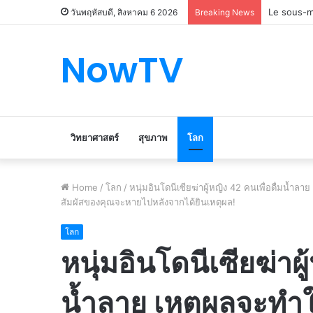
Le marché
วันพฤหัสบดี, สิงหาคม 6 2026
Breaking News
NowTV
วิทยาศาสตร์
สุขภาพ
โลก
Home
/
โลก
/
หนุ่มอินโดนีเซียฆ่าผู้หญิง 42 คนเพื่อดื่มน้ำ
สัมผัสของคุณจะหายไปหลังจากได้ยินเหตุผล!
โลก
หนุ่มอินโดนีเซียฆ่าผู
น้ำลาย เหตุผลจะทำให