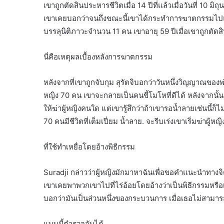
เขาถูกตัดสินประหารชีวิตเมื่อ 14 ปีที่แล้วเมื่อวันที่ 1
เขาเคยบอกว่าจนถึงขณะนี้เขาได้กระทำการฆาตกรรมไปแล้ว 42
บรรลุนิติภาวะจำนวน 11 คน เขาอายุ 59 ปีเมื่อเขาถูกตัด
นี่คือเหตุผลเบื้องหลังการฆาตกรรม
หลังจากที่เขาถูกจับกุม สุรัตจิบอกว่าวันหนึ่งวิญญาณขอ
หญิง 70 คน เขาจะกลายเป็นคนขี้โมโหที่ดีได้ หลังจากนั
ให้ฆ่าผู้หญิงคนใด แต่เขารู้สึกว่าถ้าเขารอน้ำลายเช่นนี้ก
70 คนมีชีวิตที่เต็มเปี่ยม น้ำลาย. จะรีบเร่งเขาเริ่มฆ่าผู
ที่ใช้ทำเหยื่อโดยอ้างพิธีกรรม
Suradji กล่าวว่าผู้หญิงมักมาหาฉันเพื่อขอคำแนะนำทาง
เขาเคยพาพวกเขาไปที่ไร่อ้อยโดยอ้างว่าเป็นพิธีกรรมหรื
บอกว่ามันเป็นส่วนหนึ่งของกระบวนการ เมื่อเธอไม่สามา
แบบนี้ตำรวจจับได้