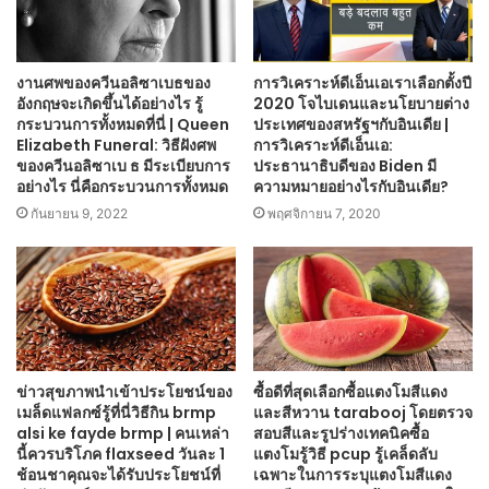
งานศพของควีนอลิซาเบธของ
การวิเคราะห์ดีเอ็นเอเราเลือกตั้งปี
อังกฤษจะเกิดขึ้นได้อย่างไร รู้
2020 โจไบเดนและนโยบายต่าง
กระบวนการทั้งหมดที่นี่ | Queen
ประเทศของสหรัฐฯกับอินเดีย |
Elizabeth Funeral: วิธีฝังศพ
การวิเคราะห์ดีเอ็นเอ:
ของควีนอลิซาเบ ธ มีระเบียบการ
ประธานาธิบดีของ Biden มี
อย่างไร นี่คือกระบวนการทั้งหมด
ความหมายอย่างไรกับอินเดีย?
กันยายน 9, 2022
พฤศจิกายน 7, 2020
ข่าวสุขภาพนำเข้าประโยชน์ของ
ซื้อดีที่สุดเลือกซื้อแตงโมสีแดง
เมล็ดแฟลกซ์รู้ที่นี่วิธีกิน brmp
และสีหวาน tarabooj โดยตรวจ
alsi ke fayde brmp | คนเหล่า
สอบสีและรูปร่างเทคนิคซื้อ
นี้ควรบริโภค flaxseed วันละ 1
แตงโมรู้วิธี pcup รู้เคล็ดลับ
ช้อนชาคุณจะได้รับประโยชน์ที่
เฉพาะในการระบุแตงโมสีแดง