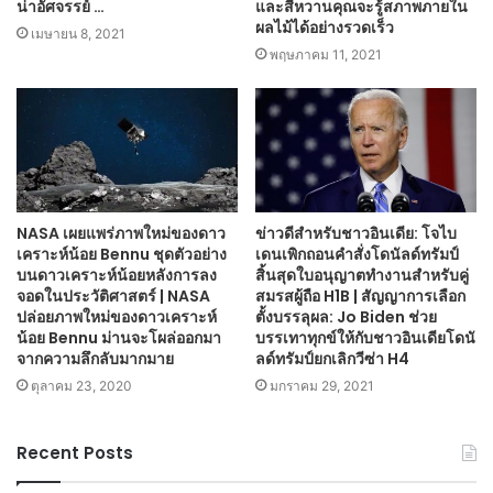
น่าอัศจรรย์ …
และสีหวานคุณจะรู้สภาพภายใน
ผลไม้ได้อย่างรวดเร็ว
เมษายน 8, 2021
พฤษภาคม 11, 2021
NASA เผยแพร่ภาพใหม่ของดาว
ข่าวดีสำหรับชาวอินเดีย: โจไบ
เคราะห์น้อย Bennu ชุดตัวอย่าง
เดนเพิกถอนคำสั่งโดนัลด์ทรัมป์
บนดาวเคราะห์น้อยหลังการลง
สิ้นสุดใบอนุญาตทำงานสำหรับคู่
จอดในประวัติศาสตร์ | NASA
สมรสผู้ถือ H1B | สัญญาการเลือก
ปล่อยภาพใหม่ของดาวเคราะห์
ตั้งบรรลุผล: Jo Biden ช่วย
น้อย Bennu ม่านจะโผล่ออกมา
บรรเทาทุกข์ให้กับชาวอินเดียโดนั
จากความลึกลับมากมาย
ลด์ทรัมป์ยกเลิกวีซ่า H4
ตุลาคม 23, 2020
มกราคม 29, 2021
Recent Posts