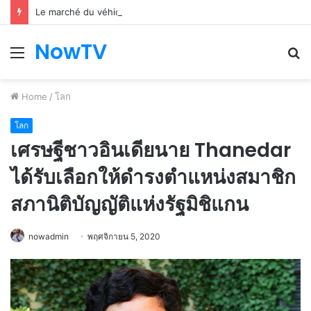
Le marché du véhicule d’occasion en plein essor
NowTV
Menu
S
fo
Home
/
โลก
โลก
เศรษฐีชาวอินเดียนาย Thanedar
ได้รับเลือกให้ดำรงตำแหน่งสมาชิก
สภานิติบัญญัติแห่งรัฐมิชิแกน
nowadmin
พฤศจิกายน 5, 2020