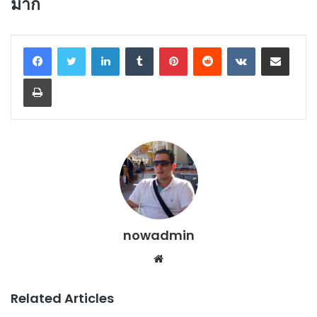
มาก
LinkedIn
Tumblr
Pinterest
Reddit
VKontakte
Share via Email
Print
nowadmin
Website
Related Articles