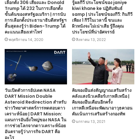
เลือกตั้ง 306 เสียงและ Donald
รู้ผลกีวี ประโยชน์ของ janiye
Trump ได้ 232 ในการเลือกตั้ง
kiwi khane ke ปฏิสัมพันธ์
ขั้นต้นของสหรัฐอเมริกา | การนับ
samp | ประโยชน์ของกีวี: กินกีวี
การเลือกตั้งประธานาธิบดีสหรัฐฯ
เพียง 1 กีวีในเวลานี้ ขนและ
สิ้นสุดลงรู้ว่า Biden-Trump ได้
ผิวหนังจะไม่เน่าเสีย รู้ถึงคุณ
คะแนนเสียงเท่าไหร่
ประโยชน์ที่น่าอัศจรรย์
พฤศจิกายน 14, 2020
สิงหาคม 13, 2022
วันเปิดตัวการอัปเดต NASA
คิมจองอึนส่งสัญญาณเสริมสร้าง
DART Mission Double
คลังแสงนิวเคลียร์เกาหลีเหนือ |
Asteroid Redirection สำหรับ
คิมจองอึนเตือนอีกครั้ง
ข่าววิทยาศาสตร์การทดสอบดาว
เกาหลีเหนือจะพัฒนาอาวุธควอน
เคราะห์น้อย | DART Mission:
ตัมเน้นการเสริมสร้างกองทัพ
แผนการอันยิ่งใหญ่ของ NASA ใน
มกราคม 13, 2021
การช่วยโลกจากดาวเคราะห์น้อย
อันตรายรู้ว่าภารกิจ DART คือ
อะไร