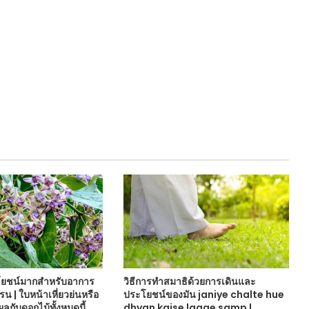
โยชน์มากสำหรับอาการ
วิธีการทำสมาธิด้วยการเดินและ
 | ใบหน้าเหี่ยวย่นหรือ
ประโยชน์ของมัน janiye chalte hue
ผลกับดอกไม้ทั้งหมดนี้
dhyan kaise lagae samp |