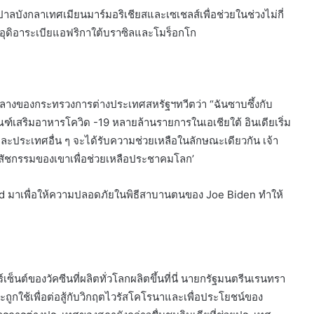
นปาลบังกลาเทศเมียนมาร์มอริเชียสและเซเชลส์เพื่อช่วยในช่วงไม่กี่
งซาอุดิอาระเบียแอฟริกาใต้บราซิลและโมร็อกโก
ียกลางของกระทรวงการต่างประเทศสหรัฐฯทวีตว่า “ฉันซาบซึ้งกับ
์เสริมอาหารโควิด -19 หลายล้านรายการในเอเชียใต้ อินเดียเริ่ม
ะประเทศอื่น ๆ จะได้รับความช่วยเหลือในลักษณะเดียวกัน เจ้า
าคเภสัชกรรมของเขาเพื่อช่วยเหลือประชาคมโลก’
rd มาเพื่อให้ความปลอดภัยในพิธีสาบานตนของ Joe Biden ทำให้
เซ็นต์ของวัคซีนที่ผลิตทั่วโลกผลิตขึ้นที่นี่ นายกรัฐมนตรีนเรนทรา
ถูกใช้เพื่อต่อสู้กับวิกฤตไวรัสโคโรนาและเพื่อประโยชน์ของ