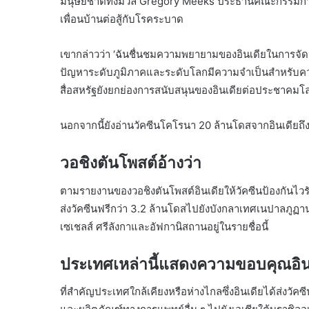
มนุษยชาติทั้งมวล Gregory Meeks ประธานคณะกรรมการก
เพื่อนบ้านต่อสู้กับโรคระบาด
เขากล่าวว่า ‘ฉันชื่นชมความพยายามของอินเดียในการจัดหา
ปัญหาระดับภูมิภาคและระดับโลกมีความจำเป็นสำหรับค
สื่อสหรัฐยังยกย่องการสนับสนุนของอินเดียต่อประชาคมโล
นอกจากนี้ยังอ่านวัคซีนโคโรนา 20 ล้านโดสจากอินเดียถึงบ
วอชิงตันโพสต์อ้างว่า
ตามรายงานของวอชิงตันโพสต์อินเดียให้วัคซีนป้องกันไวร
ส่งวัคซีนฟรีกว่า 3.2 ล้านโดสไปยังบังกลาเทศเนปาลภูฏานแ
เซเชลส์ ศรีลังกาและอัฟกานิสถานอยู่ในรายชื่อนี้
ประเทศเหล่านี้แสดงความขอบคุณอิน
ที่สำคัญประเทศใกล้เคียงหรือห่างไกลซึ่งอินเดียได้ส่งวัค