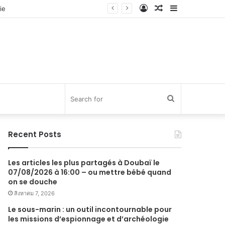
Log
Random
Sidebar
In
Article
Search
for
Recent Posts
Les articles les plus partagés à Doubaï le
07/08/2026 à 16:00 – ou mettre bébé quand
on se douche
สิงหาคม 7, 2026
Le sous-marin : un outil incontournable pour
les missions d’espionnage et d’archéologie