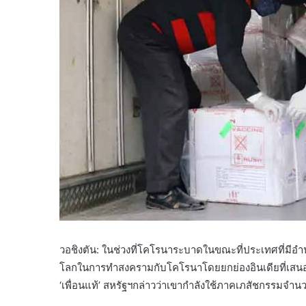
วอชิงตัน: ​​ในช่วงที่โคโรนาระบาดในขณะที่ประเทศที่มีอ
โลกในการทำสงครามกับโคโรนาโดยยกย่องอินเดียที่เสนอวั
‘เพื่อนแท้’ สหรัฐฯกล่าวว่าเขากำลังใช้ภาคเภสัชกรรมจำ