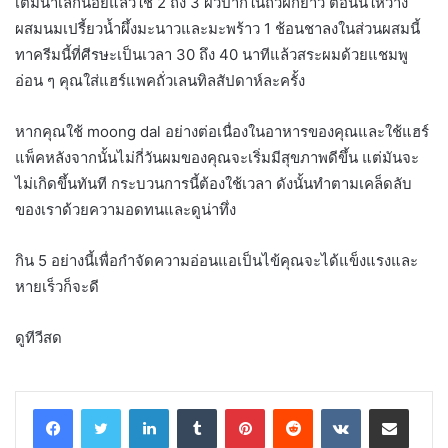
เติมน้ำเล็กน้อยแล้วใช้ 2 ถึง 3 ผิวปากในถั่วฝักยาว ตอนนี้ให้วาง
ผสมนมเปรี้ยวน้ำผึ้งมะนาวและมะพร้าว 1 ช้อนชาลงในส่วนผสมนี้
ทาครีมนี้ที่ศีรษะเป็นเวลา 30 ถึง 40 นาทีแล้วสระผมด้วยแชมพู
อ่อน ๆ คุณใส่แฮร์แพคถั่วเลนทิลสัปดาห์ละครั้ง
หากคุณใช้ moong dal อย่างต่อเนื่องในอาหารของคุณและใช้แฮร์
แพ็คหลังจากนั้นไม่กี่วันผมของคุณจะเริ่มมีสุขภาพดีขึ้น แต่มันจะ
ไม่เกิดขึ้นทันที กระบวนการนี้ต้องใช้เวลา ดังนั้นทำตามเคล็ดลับ
ของเราด้วยความอดทนและดูน่าทึ่ง
กิน 5 อย่างนี้เพื่อกำจัดความอ่อนแอเป็นไข้คุณจะได้แข็งแรงและ
หายเร็วก็จะดี
ดูทีวีสด
LinkedIn
Tumblr
Pinterest
Reddit
VKontakte
Share via Email