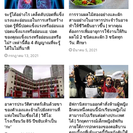
จะรู้ได้อย่างไร เคล็ดลับปอดที่แข็ง
การรวมผลไม้สองอย่างและผัก
แรงและอ่อนแอในการเสริมสร้าง
สามอย่างในอาหารประจำวันอาจ
ปอด รู้ที่นี่ปอดแข็งแรงหรืออ่อนแอ
ทำให้ชีวิตยืนยาวขึ้น | หากคุณ
ปอดแข็งแรงหรืออ่อนแอ: ปอด
ต้องการเพิ่มอายุการใช้งานให้กิน
ของคุณแข็งแรงหรืออ่อนแอหรือ
ผลไม้ 2 ชนิดและผัก 3 ชนิดทุก
ไม่? เหล่านี้คือ 4 สัญญาณที่จะรู้
วัน: ศึกษา
ได้ในไม่กี่นาที
มีนาคม 5, 2021
กรกฎาคม 13, 2021
อาคารประวัติศาสตร์เดินด้วยขา
อัฟกานิสถานออกคำสั่งห้ามผู้หญิง
ของตัวเองและย้ายไปยังสถานที่
อีกคนหนึ่งตอนนี้นักเรียนหญิงไม่
แห่งใหม่ในเซี่ยงไฮ้ | วิดีโอ:
สามารถไปเรียนต่อต่างประเทศ
โรงเรียนวัย 85 ปีขยับเท้าเป็น
ได้ | วิกฤตการณ์เด็กหญิงอัฟกัน
‘กะ’
ภายใต้การปกครองของตอลิบาน
ตอนนี้กฎที่เข้มงวดนี้มีผลบังคับใช้