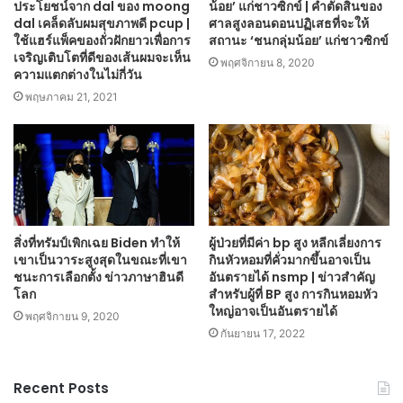
ประโยชน์จาก dal ของ moong
น้อย’ แก่ชาวซิกข์ | คำตัดสินของ
dal เคล็ดลับผมสุขภาพดี pcup |
ศาลสูงลอนดอนปฏิเสธที่จะให้
ใช้แฮร์แพ็คของถั่วฝักยาวเพื่อการ
สถานะ ‘ชนกลุ่มน้อย’ แก่ชาวซิกข์
เจริญเติบโตที่ดีของเส้นผมจะเห็น
พฤศจิกายน 8, 2020
ความแตกต่างในไม่กี่วัน
พฤษภาคม 21, 2021
สิ่งที่ทรัมป์เพิกเฉย Biden ทำให้
ผู้ป่วยที่มีค่า bp สูง หลีกเลี่ยงการ
เขาเป็นวาระสูงสุดในขณะที่เขา
กินหัวหอมที่คั่วมากขึ้นอาจเป็น
ชนะการเลือกตั้ง ข่าวภาษาฮินดี
อันตรายได้ nsmp | ข่าวสำคัญ
โลก
สำหรับผู้ที่ BP สูง การกินหอมหัว
ใหญ่อาจเป็นอันตรายได้
พฤศจิกายน 9, 2020
กันยายน 17, 2022
Recent Posts