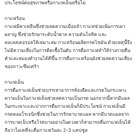
ประโยชน์ต่อสุขภาพหรือกาแฟเย็นหรือไม่
กาแฟร้อน
กาแฟมีคาเฟอีนซึ่งช่วยลดความเมื่อยล้า กาแฟช่วยเพิ่มการเผา
ผลาญ ซึ่งช่วยรักษาระดับน้ำตาล ความดันโลหิต และ
คอเลสเตอรอลให้เหมาะสม กาแฟร้อนผลิตกรดไขมัน ด้วยเหตุนี้จึง
ไม่มีความเสี่ยงในการติดเชื้อในตับ การดื่มกาแฟทำให้ร่างกายตื่น
ตัวและสมองทำงานได้ดีขึ้น การดื่มกาแฟร้อนยังช่วยลดความเสี่ยง
ของภาวะซึมเศร้า
กาแฟเย็น
การดื่มกาแฟเย็นช่วยบรรเทาอาการท้องอืดและกรดในกระเพาะ
ความเย็นในกาแฟเย็นช่วยลดความเป็นกรด นอกจากนี้หากมีแผล
ในกระเพาะและปากการดื่มกาแฟเย็นก็มีประโยชน์ กาแฟเย็นมี
กรดคลอโรเจนิกซึ่งช่วยในการรักษาบาดแผล หากมีบาดแผลจาก
การบาดเจ็บหรือโรคบางอย่างในดวงตาก็สามารถดื่มกาแฟเย็นได้
ถือว่าโอเคที่จะดื่มกาแฟวันละ 2-3 แคปซูล