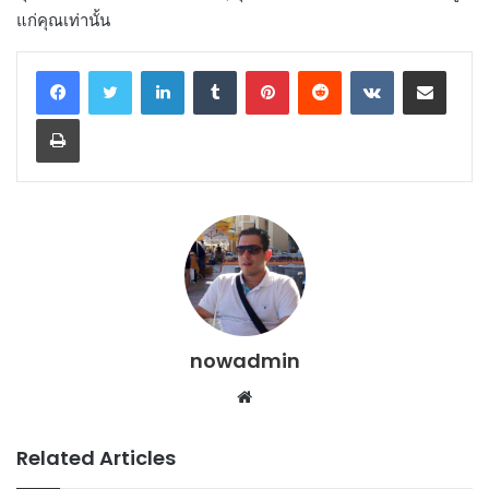
แก่คุณเท่านั้น
LinkedIn
Tumblr
Pinterest
Reddit
VKontakte
Share via Email
Print
nowadmin
Website
Related Articles