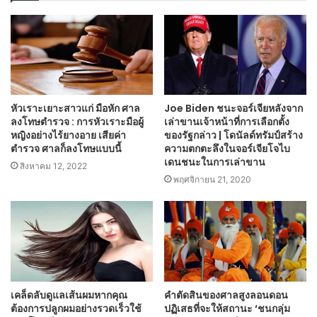
หัวเราะเยาะสาวแก่ มือหัก ศาล
Joe Biden ชนะจอร์เจียหลังจาก
ลงโทษตำรวจ : การหัวเราะมือผู้
เล่าขานเจ้าหน้าที่การเลือกตั้ง
หญิงอย่างไร้ยางอาย เสียค่า
ของรัฐกล่าว | โดนัลด์ทรัมป์สร้าง
ตำรวจ ศาลก็ลงโทษแบบนี้
ความตกตะลึงในจอร์เจียโจไบ
เดนชนะในการเล่าขาน
สิงหาคม 12, 2022
พฤศจิกายน 21, 2020
เคล็ดลับดูแลเส้นผมหากคุณ
คำตัดสินของศาลสูงลอนดอน
ต้องการปลูกผมอย่างรวดเร็วใช้
ปฏิเสธที่จะให้สถานะ ‘ชนกลุ่ม