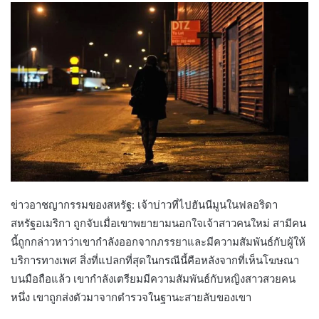
ข่าวอาชญากรรมของสหรัฐ: เจ้าบ่าวที่ไปฮันนีมูนในฟลอริดา
สหรัฐอเมริกา ถูกจับเมื่อเขาพยายามนอกใจเจ้าสาวคนใหม่ สามีคน
นี้ถูกกล่าวหาว่าเขากำลังออกจากภรรยาและมีความสัมพันธ์กับผู้ให้
บริการทางเพศ สิ่งที่แปลกที่สุดในกรณีนี้คือหลังจากที่เห็นโฆษณา
บนมือถือแล้ว เขากำลังเตรียมมีความสัมพันธ์กับหญิงสาวสวยคน
หนึ่ง เขาถูกส่งตัวมาจากตำรวจในฐานะสายลับของเขา