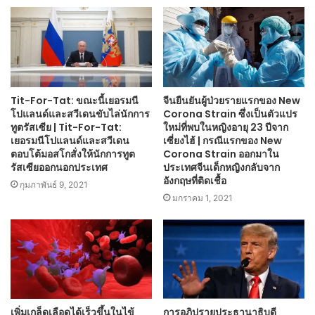
Tit-For-Tat: ขณะนี้เยอรมนี
จีนยืนยันผู้ป่วยรายแรกของ New
โปแลนด์และสวีเดนขับไล่นักการ
Corona Strain ซึ่งเป็นตัวแปร
ทูตรัสเซีย | Tit-For-Tat:
ใหม่ที่พบในหญิงอายุ 23 ปีจาก
เยอรมนีโปแลนด์และสวีเดน
เซี่ยงไฮ้ | กรณีแรกของ New
ตอบโต้มอสโกสั่งให้นักการทูต
Corona Strain ออกมาใน
รัสเซียออกนอกประเทศ
ประเทศจีนเด็กหญิงกลับจาก
อังกฤษที่ติดเชื้อ
กุมภาพันธ์ 9, 2021
มกราคม 1, 2021
เพิ่มเกล็ดเลือดได้เร็วขึ้นในไข้
การอภิปรายประธานาธิบดี