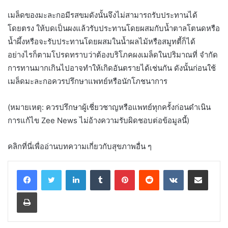
เมล็ดของมะละกอมีรสขมดังนั้นจึงไม่สามารถรับประทานได้
โดยตรง ให้บดเป็นผงแล้วรับประทานโดยผสมกับน้ำตาลโตนดหรือ
น้ำผึ้งหรือจะรับประทานโดยผสมในน้ำผลไม้หรือสมูทตี้ก็ได้
อย่างไรก็ตามโปรดทราบว่าต้องบริโภคผงเมล็ดในปริมาณที่ จำกัด
การทานมากเกินไปอาจทำให้เกิดอันตรายได้เช่นกัน ดังนั้นก่อนใช้
เมล็ดมะละกอควรปรึกษาแพทย์หรือนักโภชนาการ
(หมายเหตุ: ควรปรึกษาผู้เชี่ยวชาญหรือแพทย์ทุกครั้งก่อนดำเนิน
การแก้ไข Zee News ไม่อ้างความรับผิดชอบต่อข้อมูลนี้)
คลิกที่นี่เพื่ออ่านบทความเกี่ยวกับสุขภาพอื่น ๆ
LinkedIn
Tumblr
Pinterest
Reddit
VKontakte
Share via Email
Print