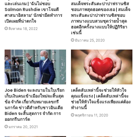
และเล่นเกม | ‘ฉันไม่ชอบ
สมเด็จพระสันตะปาปาฟรานซิส
Salman Rushdie เขาโจมตี
ชอบภาพสุดฮอตของเธอ | สมเด็จ
ศาสนาอิสลาม’ นักฆ่ามีดทำการ
พระสันตะปาปาฟรานซิสชอบ
เปิดเผยที่น่าตกใจ
ภาพนางแบบสวมชุดว่ายน้ำสุด
ฮอตอีกครั้งนางแบบให้ปฏิกิริยา
สิงหาคม 18, 2022
เช่นนี้
ธันวาคม 25, 2020
Joe Biden จะลงนามในใบเรียก
เคล็ดลับเหล่านี้จะช่วยให้หัวใจ
เก็บเงินคนเข้าเมืองใหม่จะสิ้นสุด
คุณแข็งแรง | เคล็ดลับเหล่านี้จะ
ข้อ จำกัด เกี่ยวกับหมายเลขกรี
ช่วยให้หัวใจแข็งแรงเพียงแค่ต้อง
นการ์ด ข่าวดีสำหรับชาวอินเดีย
ทำงานนี้
Biden จะสิ้นสุดการ จำกัด การ
พฤศจิกายน 11, 2020
ออกกรีนการ์ด
มกราคม 20, 2021