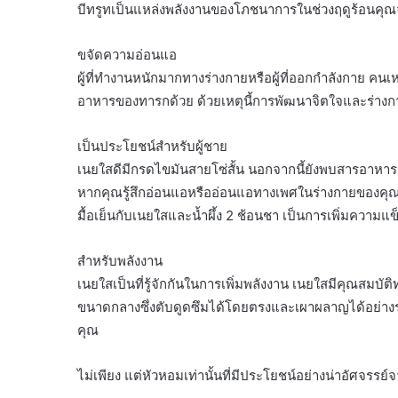
บีทรูทเป็นแหล่งพลังงานของโภชนาการในช่วงฤดูร้อนคุณ
ขจัดความอ่อนแอ
ผู้ที่ทำงานหนักมากทางร่างกายหรือผู้ที่ออกกำลังกาย คน
อาหารของทารกด้วย ด้วยเหตุนี้การพัฒนาจิตใจและร่างกา
เป็นประโยชน์สำหรับผู้ชาย
เนยใสดีมีกรดไขมันสายโซ่สั้น นอกจากนี้ยังพบสารอาหา
หากคุณรู้สึกอ่อนแอหรืออ่อนแอทางเพศในร่างกายของคุ
มื้อเย็นกับเนยใสและน้ำผึ้ง 2 ช้อนชา เป็นการเพิ่มความแ
สำหรับพลังงาน
เนยใสเป็นที่รู้จักกันในการเพิ่มพลังงาน เนยใสมีคุณสม
ขนาดกลางซึ่งตับดูดซึมได้โดยตรงและเผาผลาญได้อย่างรวด
คุณ
ไม่เพียง แต่หัวหอมเท่านั้นที่มีประโยชน์อย่างน่าอัศจรรย