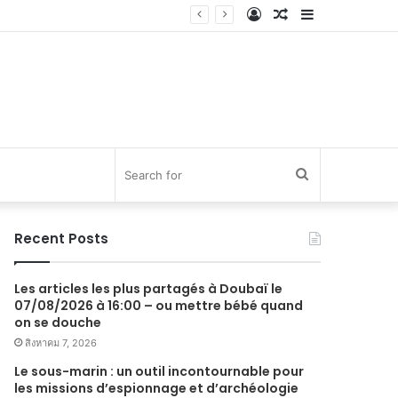
Log
Random
Sidebar
In
Article
Search
for
Recent Posts
Les articles les plus partagés à Doubaï le
07/08/2026 à 16:00 – ou mettre bébé quand
on se douche
สิงหาคม 7, 2026
Le sous-marin : un outil incontournable pour
les missions d’espionnage et d’archéologie