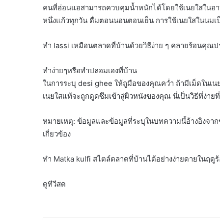
คนที่อ่อนแอสามารถควบคุมน้ำหนักได้โดยใช้เนยใสในอาห
หนึ่งแก้วทุกวัน ดื่มตอนนอนตอนเย็น การใช้เนยใสในนม
ทำ lassi เหมือนตลาดที่บ้านด้วยวิธีง่าย ๆ คลายร้อนคุณ
ทำง่ายๆหรือทำปลอมเองที่บ้าน
ในการระบุ desi ghee ให้ถูมือของคุณคว่ำ ถ้ามีเม็ดในเน
เนยใสแท้จะถูกดูดซึมเข้าสู่ผิวหนังของคุณ นี่เป็นวิธีที่ง่า
หมายเหตุ: ข้อมูลและข้อมูลที่ระบุในบทความนี้อ้างอิงจากข้
เกี่ยวข้อง
ทำ Matka kulfi สไตล์ตลาดที่บ้านได้อย่างง่ายดายในฤดูร้
ดูทีวีสด