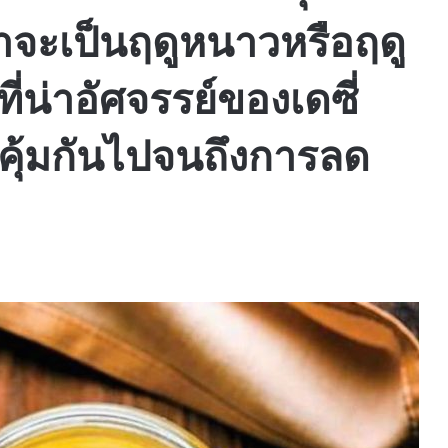
่าจะเป็นฤดูหนาวหรือฤดู
ี่น่าอัศจรรย์ของเดซี่
มิคุ้มกันไปจนถึงการลด