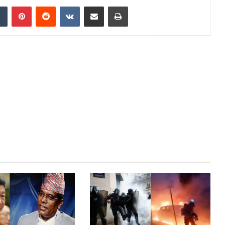
dIn
Tumblr
Pinterest
Reddit
VKontakte
Share via Email
Print