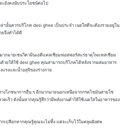
จะยังคงนับประโยชน์ต่อไป
เหล่านั้นควรบริโภค desi ghee เป็นประจำ เนยใสดีจะต้องรวมอยู่ใน
ยจึงทำได้ดี
รมากมายเช่นวิตามินเอดีแคลเซียมฟอสฟอรัสแร่ธาตุโพแทสเซียม
ณด้วยให้ใช้ desi ghee คุณสามารถบริโภคได้หลังจากผสมอาหาร
ข็งแรงและน้ำอสุจิของร่างกาย
บัติทางโภชนาการอื่น ๆ อีกมากมายนอกเหนือจากกรดไขมันสายโซ่
เร็ว ดังนั้นหากคุณรู้สึกว่ามีพลังงานต่ำให้ใช้เนยใสในอาหารของ
์จากเปลือกหากคุณรู้คุณจะไม่ทิ้ง แต่จะเก็บไว้ในหลุมฝังศพ