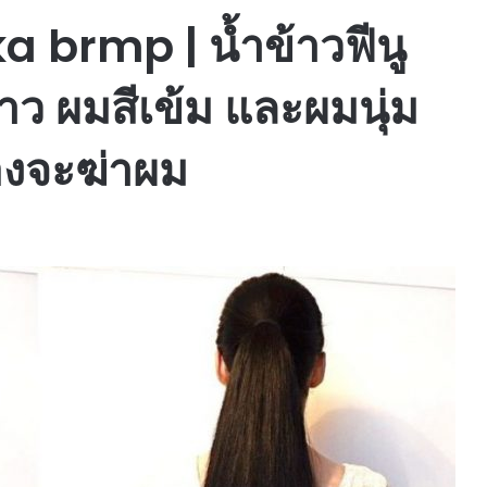
a brmp | น้ำข้าวฟีนู
าว ผมสีเข้ม และผมนุ่ม
่องจะฆ่าผม