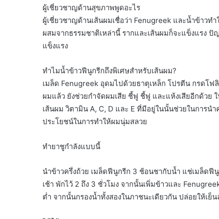
ผู้เชี่ยวชาญด้านสุขภาพพูดอะไร
ผู้เชี่ยวชาญด้านเส้นผมเชื่อว่า Fenugreek และน้ำข้าวทำใ
ผสมจากธรรมชาติเหล่านี้ รากและเส้นผมก็จะแข็งแรง ปัญห
แข็งแรง
ทำไมน้ำข้าวฟีนูกรีกถึงพิเศษสำหรับเส้นผม?
เมล็ด Fenugreek อุดมไปด้วยธาตุเหล็ก โปรตีน กรดโฟล
ผมแล้ว ยังช่วยกำจัดผมเสีย ชี้ฟู ชี้ฟู และแห้งเสียอีกด้
เส้นผม วิตามิน A, C, D และ E ที่มีอยู่ในนั้นช่วยในการ
ประโยชน์ในการทำให้ผมนุ่มสลวย
ทำยาชูกำลังแบบนี้
นำข้าวครึ่งถ้วย เมล็ดฟีนูกรีก 3 ช้อนชากับน้ำ แช่เมล็ดฟี
เช้า พักไว้ 2 ถึง 3 ชั่วโมง จากนั้นเพิ่มข้าวและ Fenugre
ต่ำ จากนั้นกรองน้ำทั้งสองในภาชนะเดียวกัน ปล่อยให้เย็นลง