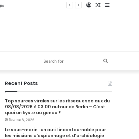
Log
Random
Sidebar
In
Article
Search
for
Recent Posts
Top sources virales sur les réseaux sociaux du
08/08/2026 à 03:00 autour de Berlin – C’est
quoi un kyste au genou ?
สิงหาคม 8, 2026
Le sous-marin : un outil incontournable pour
les missions d’espionnage et d’archéologie