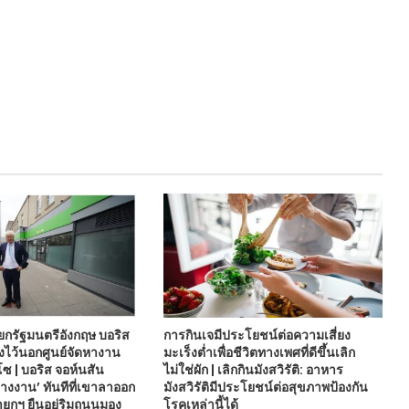
นายกรัฐมนตรีอังกฤษ บอริส
การกินเจมีประโยชน์ต่อความเสี่ยง
างไว้นอกศูนย์จัดหางาน
มะเร็งต่ำเพื่อชีวิตทางเพศที่ดีขึ้นเลิก
 | บอริส จอห์นสัน
ไม่ใช่ผัก | เลิกกินมังสวิรัติ: อาหาร
างงาน’ ทันทีที่เขาลาออก
มังสวิรัติมีประโยชน์ต่อสุขภาพป้องกัน
กฯ ยืนอยู่ริมถนนมอง
โรคเหล่านี้ได้