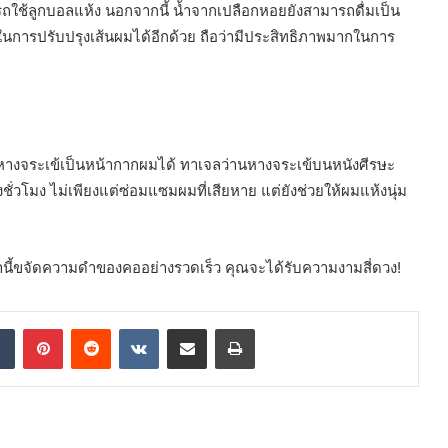
ถใช้ลูกบอลแห้ง นอกจากนี้ น้ำจากเปลือกหอยยังสามารถดื่มเป็น
มันในการปรับปรุงเส้นผมได้อีกด้วย ถือว่ามีประสิทธิภาพมากในการ
หางจระเข้เป็นหน้ากากผมได้ ทาเจลว่านหางจระเข้บนหนังศีรษะ
ั่วโมง ไม่เพียงแต่ซ่อมแซมผมที่เสียหาย แต่ยังช่วยให้ผมแห้งนุ่ม
่านี้ขจัดความดำของคออย่างรวดเร็ว คุณจะได้รับความงามสี่ดวง!
dIn
Tumblr
Pinterest
Reddit
VKontakte
Share via Email
Print