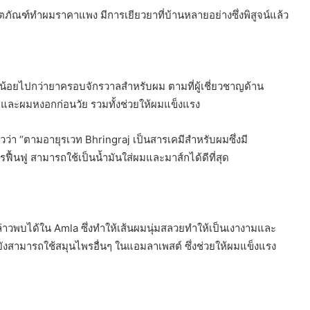
ิตภัณฑ์ทำผมราคาแพง มีการเยียวยาที่บ้านหลายอย่างซึ่งพิสูจน์แล้ว
น้อยไปกว่ายาครอบจักรวาลสำหรับผม ตามที่ผู้เชี่ยวชาญด้าน
 และผมหงอกก่อนวัย รวมทั้งช่วยให้ผมแข็งแรง
วว่า “ตามอายุรเวท Bhringraj เป็นสารเคมีสำหรับผมซึ่งมี
้นฟู สามารถใช้เป็นน้ำมันใส่ผมและมาส์กได้ดีที่สุด
่าวพบได้ใน Amla ซึ่งทำให้เส้นผมนุ่มสลวยทำให้เป็นเงางามและ
ามารถใช้สมุนไพรอื่นๆ ในแอมลาเพสต์ ซึ่งช่วยให้ผมแข็งแรง