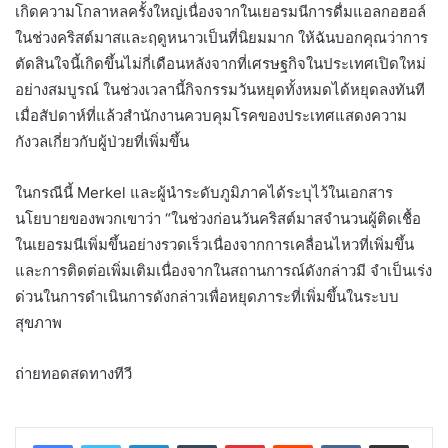
เกิดความโกลาหลครั้งใหญ่เนื่องจากในเยอรมนีการดื่มแอลกอฮอล์
ในช่วงคริสต์มาสและฤดูหนาวเป็นที่นิยมมาก ให้ฉันบอกคุณว่าการ
ตัดสินใจนี้เกิดขึ้นไม่กี่เดือนหลังจากที่เศรษฐกิจในประเทศเปิดใหม่
อย่างสมบูรณ์ ในช่วงเวลานี้กิจกรรมวันหยุดทั้งหมดได้หยุดลงทันที
เมื่อสัปดาห์ที่แล้วสำนักงานควบคุมโรคของประเทศแสดงความ
กังวลเกี่ยวกับผู้ป่วยที่เพิ่มขึ้น
ในกรณีนี้ Merkel และผู้นำระดับภูมิภาคได้ระบุไว้ในเอกสาร
นโยบายของพวกเขาว่า “ในช่วงก่อนวันคริสต์มาสจำนวนผู้ติดเชื้อ
ในเยอรมนีเพิ่มขึ้นอย่างรวดเร็วเนื่องจากการเคลื่อนไหวที่เพิ่มขึ้น
และการติดต่อเพิ่มเติมเนื่องจากในสถานการณ์ดังกล่าวมี จำเป็นเร่ง
ด่วนในการดำเนินการดังกล่าวเพื่อหยุดภาระที่เพิ่มขึ้นในระบบ
สุขภาพ
ถ่ายทอดสดทางทีวี
LinkedIn
Tumblr
Pinterest
Reddit
VKontakte
Share via Email