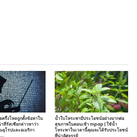
ซียครึ่งโหลถูกตั้งข้อหาใน
น้ำใบโหระพามีประโยชน์อย่างมากต่อ
น้าที่รัสเซียกล่าวหาว่า
สุขภาพในตอนเช้า mpap | ใช้น้ำ
ในยุโรปและอเมริกา
โหระพาในเวลานี้คุณจะได้รับประโยชน์
ที่น่าอัศจรรย์