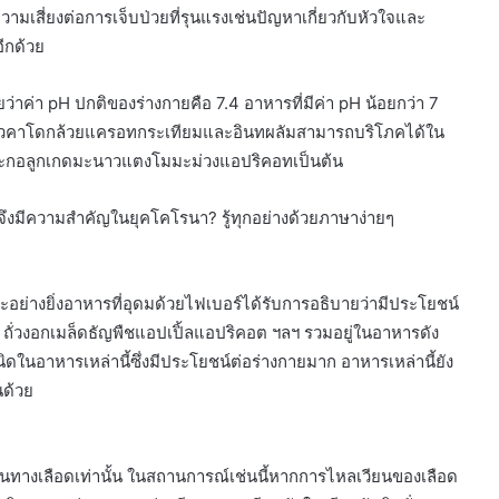
มเสี่ยงต่อการเจ็บป่วยที่รุนแรงเช่นปัญหาเกี่ยวกับหัวใจและ
ีกด้วย
่าค่า pH ปกติของร่างกายคือ 7.4 อาหารที่มีค่า pH น้อยกว่า 7
์ อะโวคาโดกล้วยแครอทกระเทียมและอินทผลัมสามารถบริโภคได้ใน
ะละกอลูกเกดมะนาวแตงโมมะม่วงแอปริคอทเป็นต้น
ึงมีความสำคัญในยุคโคโรนา? รู้ทุกอย่างด้วยภาษาง่ายๆ
ย่างยิ่งอาหารที่อุดมด้วยไฟเบอร์ได้รับการอธิบายว่ามีประโยชน์
ั่วงอกเมล็ดธัญพืชแอปเปิ้ลแอปริคอต ฯลฯ รวมอยู่ในอาหารดัง
ในอาหารเหล่านี้ซึ่งมีประโยชน์ต่อร่างกายมาก อาหารเหล่านี้ยัง
นด้วย
นทางเลือดเท่านั้น ในสถานการณ์เช่นนี้หากการไหลเวียนของเลือด