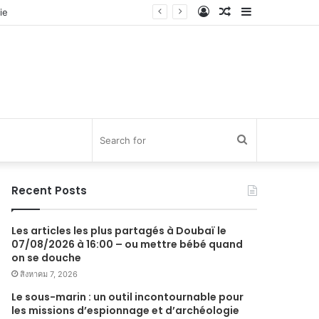
Log
Random
Sidebar
In
Article
Search
for
Recent Posts
Les articles les plus partagés à Doubaï le
07/08/2026 à 16:00 – ou mettre bébé quand
on se douche
สิงหาคม 7, 2026
Le sous-marin : un outil incontournable pour
les missions d’espionnage et d’archéologie