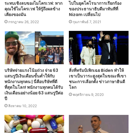
ระทบเชิงลบของไมโครเวฟ: หาก
ไปในยุคโคโรนาการเรียกร้อง
คุณใช้ไมโครเวฟ ให้รู้ถึงผลข้าง
ของประธานาธิบดีมาทันทีที่
เคียงของมัน
Nizam เปลี่ยนไป
กรกฎาคม 26, 2022
กุมภาพันธ์ 7, 2021
บริษัทจ่ายแรงโน้มถ่วง จ่าย 63
สิ่งที่ทรัมป์เพิกเฉย Biden ทำให้
แสนรูปีเงินเดือนขั้นต่ำให้กับ
เขาเป็นวาระสูงสุดในขณะที่เขา
พนักงานทุกคน | นี่คือบริษัทที่ดี
ชนะการเลือกตั้ง ข่าวภาษาฮินดี
ที่สุดในโลก! พนักงานทุกคนได้รับ
โลก
เงินเดือนอย่างน้อย 63 แสนรูปีต่อ
พฤศจิกายน 9, 2020
ปี
สิงหาคม 10, 2022