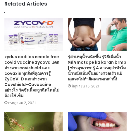
Related Articles
zydus cadilas needle free
รู้สาเหตุน้ำหนักขึ้น รู้วิธีเพิ่มน้ำ
covid vaccine zycovd แตก
หนัก motape ka karan brmp
ต่างจาก covishield และ
| ข่าวสุขภาพ: รู้ 4 สาเหตุว่าทำไม
covaxin ทุกสิ่งที่คุณควรรู้
น้ำหนักเพิ่มขึ้นอย่างรวดเร็ว แม้
ZyCoV-D แตกต่างจาก
คุณจะไม่ทำผิดพลาดเหล่านี้!
Covshield-Covaccine
มิถุนายน 15, 2021
อย่างไร วัคซีนนี้จะถูกฉีดโดยไม่
ต้องใช้เข็ม
กรกฎาคม 2, 2021