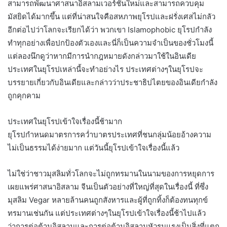
สามารถพัฒนาศาสนาอิสลามเวอร์ชันใหม่และสามารถควบคุม
มัสยิดได้มากขึ้น แต่ที่น่าสนใจคือสหภาพยุโรปและฝรั่งเศสไม่กลัว
อีกต่อไปว่าโลกจะเรียกได้ว่า พวกเขา Islamophobic ยุโรปกำลัง
ทำทุกอย่างเพื่อปกป้องตัวเองและนี่ก็เป็นความจำเป็นของชั่วโมงนี้
แต่ลองนึกดูว่าหากมีการนำกฎหมายดังกล่าวมาใช้ในอินเดีย
ประเทศในยุโรปเหล่านี้จะทำอย่างไร ประเทศต่างๆในยุโรปจะ
บรรยายเกี่ยวกับอินเดียและกล่าวว่าประชาธิปไตยของอินเดียกำลัง
ถูกคุกคาม
ประเทศในยุโรปเข้าใจเรื่องนี้ช้ามาก
ยุโรปกำหนดมาตรการคว่ำบาตรประเทศที่ชนกลุ่มน้อยอ้างความ
ไม่เป็นธรรมได้ง่ายมาก แต่วันนี้ยุโรปเข้าใจเรื่องนี้แล้ว
ไม่ใช่ว่าชาวมุสลิมทั่วโลกจะไม่ถูกทรมานในนามของการหยุดการ
เผยแพร่ศาสนาอิสลาม จีนเป็นตัวอย่างที่ใหญ่ที่สุดในเรื่องนี้ ที่ซึ่ง
มุสลิม Vegar หลายล้านคนถูกสังหารและผู้ที่ถูกทิ้งก็ต้องทนทุกข์
ทรมานเช่นกัน แต่ประเทศต่างๆในยุโรปเข้าใจเรื่องนี้ช้าไปแล้ว
ว่าการต่อต้านอิสลามและการต่อต้านอิสลามหัวรุนแรงเป็นสิ่งที่แตก