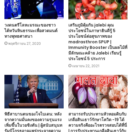
วงดนตรีโลหะมรณะของชาว
เสริมภูมิคุ้มกัน jalebi คุณ
ไต้หวันหินธรรมะเพื่อสวดมนต์
ประโยชน์ในภาษาฮินดีรู้ 5
ทางพุทธศาสนา
ประโยชน์ต่อสุขภาพของ
madrasthron SPUP |
พฤศจิกายน 27, 2020
Immunity Booster เป็นผลไม้ที่
มีลักษณะคล้าย Jalebi เรียนรู้
ประโยชน์ 5 ประการ
เมษายน 22, 2021
พิธีสาบานตนของโจไบเดน: หลัง
สามารถรับประทานหัวหอมดิบกับ
จากความมั่นคงของความรุนแรง
เกลือสินเธาว์รักษาโควิด -19 ได้
เพิ่มขึ้นในวอชิงตัน | ผู้สนับสนุนท
ความจริงคืออะไรตรวจสอบได้ที่นี่
รัมป์โกรธอาจแพร่กระจายความ
| การรับประทานเกลือสินเธาว์กับ