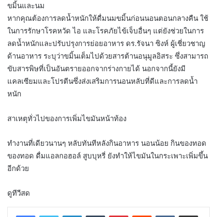
ขมิ้นและนม
หากคุณต้องการลดน้ำหนักให้ดื่มนมขมิ้นก่อนนอนตอนกลางคืน ใช้
ในการรักษาโรคหวัด ไอ และโรคภัยไข้เจ็บอื่นๆ แต่ยังช่วยในการ
ลดน้ำหนักและปรับปรุงการย่อยอาหาร ดร.รัจนา ซิงห์ ผู้เชี่ยวชาญ
ด้านอาหาร ระบุว่าขมิ้นเต็มไปด้วยสารต้านอนุมูลอิสระ ซึ่งสามารถ
ขับสารพิษที่เป็นอันตรายออกจากร่างกายได้ นอกจากนี้ยังมี
แคลเซียมและโปรตีนซึ่งส่งเสริมการนอนหลับที่ดีและการลดน้ำ
หนัก
สาเหตุทั่วไปของการเพิ่มไขมันหน้าท้อง
ทำงานที่เดียวนานๆ หลับทันทีหลังกินอาหาร นอนน้อย กินของทอด
ของทอด ดื่มแอลกอฮอล์ สูบบุหรี่ ยังทำให้ไขมันในกระเพาะเพิ่มขึ้น
อีกด้วย
ดูทีวีสด
LinkedIn
Tumblr
Pinterest
Reddit
VKontakte
Share via Email