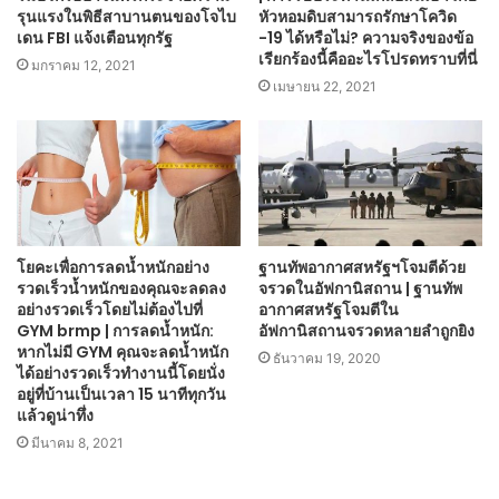
รุนแรงในพิธีสาบานตนของโจไบ
หัวหอมดิบสามารถรักษาโควิด
เดน FBI แจ้งเตือนทุกรัฐ
-19 ได้หรือไม่? ความจริงของข้อ
เรียกร้องนี้คืออะไรโปรดทราบที่นี่
มกราคม 12, 2021
เมษายน 22, 2021
โยคะเพื่อการลดน้ำหนักอย่าง
ฐานทัพอากาศสหรัฐฯโจมตีด้วย
รวดเร็วน้ำหนักของคุณจะลดลง
จรวดในอัฟกานิสถาน | ฐานทัพ
อย่างรวดเร็วโดยไม่ต้องไปที่
อากาศสหรัฐโจมตีใน
GYM brmp | การลดน้ำหนัก:
อัฟกานิสถานจรวดหลายลำถูกยิง
หากไม่มี GYM คุณจะลดน้ำหนัก
ธันวาคม 19, 2020
ได้อย่างรวดเร็วทำงานนี้โดยนั่ง
อยู่ที่บ้านเป็นเวลา 15 นาทีทุกวัน
แล้วดูน่าทึ่ง
มีนาคม 8, 2021