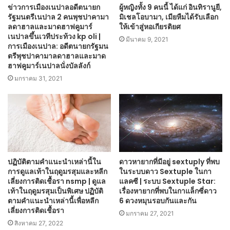
ข่าวการเมืองเนปาลอดีตนายก
ผู้หญิงทั้ง 9 คนนี้ ได้แก่ อินทิรานูยี,
รัฐมนตรีเนปาล 2 คนพุชปาคามา
มิเชลโอบามา, เมียหืมได้รับเลือก
ลดาฮาลและมาดฮาฟคูมาร์
ให้เข้าสู่หอเกียรติยศ
เนปาลขึ้นเวทีประท้วง kp oli |
มีนาคม 9, 2021
การเมืองเนปาล: อดีตนายกรัฐมน
ตรีพุชปาคามาลดาฮาลและมาด
ฮาฟคูมาร์เนปาลนั่งบัลลังก์
มกราคม 31, 2021
ปฏิบัติตามคำแนะนำเหล่านี้ใน
ดาวหายากที่มีอยู่ sextuply ที่พบ
การดูแลเท้าในฤดูมรสุมและหลีก
ในระบบดาว Sextuple ในกา
เลี่ยงการติดเชื้อรา nsmp | ดูแล
แลคซี | ระบบ Sextuple Star:
เท้าในฤดูมรสุมเป็นพิเศษ ปฏิบัติ
เรื่องหายากที่พบในกาแล็กซี่ดาว
ตามคำแนะนำเหล่านี้เพื่อหลีก
6 ดวงหมุนรอบกันและกัน
เลี่ยงการติดเชื้อรา
มกราคม 27, 2021
สิงหาคม 27, 2022