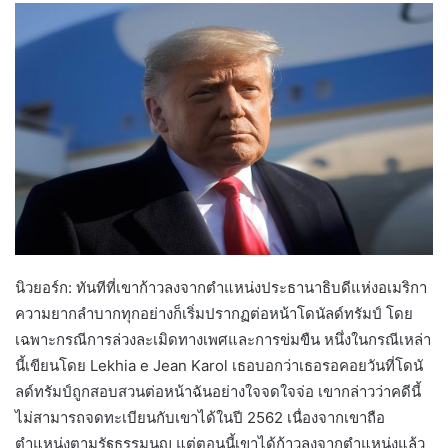
นิวยอร์ก: ทันทีที่เขาก้าวลงจากตำแหน่งประธานาธิบดีแห่งอเมริกา
ความยากลำบากทุกอย่างก็เริ่มปรากฏต่อหน้าโดนัลด์ทรัมป์ โดย
เฉพาะกรณีการล่วงละเมิดทางเพศและการข่มขืน หนึ่งในกรณีเหล่า
นี้เขียนโดย Lekhia e Jean Karol เธอบอกว่าเธอรอคอยวันที่โดนั
ลด์ทรัมป์ถูกสอบสวนต่อหน้าฉันอย่างใจจดใจจ่อ เขากล่าวว่าคดีนี้
ไม่สามารถจดทะเบียนกับเขาได้ในปี 2562 เนื่องจากเขาถือ
ตำแหน่งตามรัฐธรรมนูญ แต่ตอนนี้เขาได้ก้าวลงจากตำแหน่งแล้ว