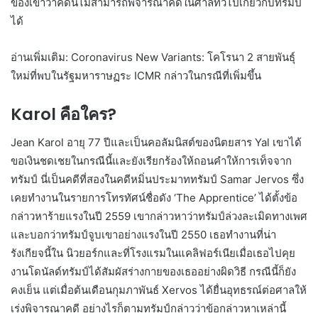
ของเขาว่าคดีนี้ไม่สามารถพิจารณาคดีในศาลทั่วไปเกี่ยวกับทรัมป์
ได้
อ่านเพิ่มเติม: Coronavirus New Variants: โคโรนา 2 สายพันธุ์
ใหม่ที่พบในรัฐมหาราษฏระ ICMR กล่าวในกรณีที่เพิ่มขึ้น
Karol คือใคร?
Jean Karol อายุ 77 ปีและเป็นคอลัมนิสต์ของนิตยสาร Yal เขาได้
ขอเงินชดเชยในกรณีนี้และยังเรียกร้องให้ถอนคำให้การเท็จจาก
ทรัมป์ นี่เป็นคดีที่สองในคดีหมิ่นประมาททรัมป์ Samar Jervos ซึ่ง
เคยทำงานในรายการโทรทัศน์ชื่อดัง ‘The Apprentice’ ได้ตั้งข้อ
กล่าวหาร้ายแรงในปี 2559 เขากล่าวหาว่าทรัมป์ล่วงละเมิดทางเพศ
และบอกว่าทรัมป์จูบเขาอย่างแรงในปี 2550 เธอทำงานที่น่า
รังเกียจนี้ใน นิวยอร์กและที่โรงแรมในแคลิฟอร์เนียเมื่อเธอไปคุย
งานโดนัลด์ทรัมป์ได้สัมผัสร่างกายของเธออย่างผิดวิธี กรณีนี้ก็ยัง
คงเย็น แต่เมื่อต้นเดือนกุมภาพันธ์ Xervos ได้ยื่นอุทธรณ์ต่อศาลให้
เร่งพิจารณาคดี อย่างไรก็ตามทรัมป์กล่าวว่าข้อกล่าวหาเหล่านี้