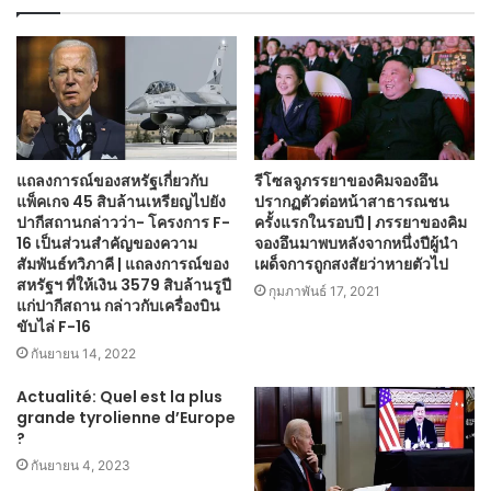
แถลงการณ์ของสหรัฐเกี่ยวกับ
รีโซลจูภรรยาของคิมจองอึน
แพ็คเกจ 45 สิบล้านเหรียญไปยัง
ปรากฏตัวต่อหน้าสาธารณชน
ปากีสถานกล่าวว่า- โครงการ F-
ครั้งแรกในรอบปี | ภรรยาของคิม
16 เป็นส่วนสำคัญของความ
จองอึนมาพบหลังจากหนึ่งปีผู้นำ
สัมพันธ์ทวิภาคี | แถลงการณ์ของ
เผด็จการถูกสงสัยว่าหายตัวไป
สหรัฐฯ ที่ให้เงิน 3579 สิบล้านรูปี
กุมภาพันธ์ 17, 2021
แก่ปากีสถาน กล่าวกับเครื่องบิน
ขับไล่ F-16
กันยายน 14, 2022
Actualité: Quel est la plus
grande tyrolienne d’Europe
?
กันยายน 4, 2023