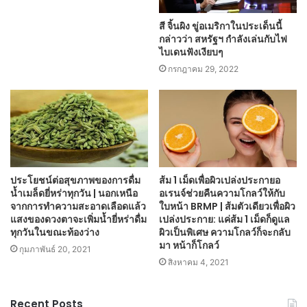
สี จิ้นผิง ขู่อเมริกาในประเด็นนี้
กล่าวว่า สหรัฐฯ กำลังเล่นกับไฟ
ไบเดนฟังเงียบๆ
กรกฎาคม 29, 2022
ประโยชน์ต่อสุขภาพของการดื่ม
ส้ม 1 เม็ดเพื่อผิวเปล่งประกายอ
น้ำเมล็ดยี่หร่าทุกวัน | นอกเหนือ
อเรนจ์ช่วยคืนความโกลว์ให้กับ
จากการทำความสะอาดเลือดแล้ว
ใบหน้า BRMP | ส้มตัวเดียวเพื่อผิว
แสงของดวงตาจะเพิ่มน้ำยี่หร่าดื่ม
เปล่งประกาย: แค่ส้ม 1 เม็ดก็ดูแล
ทุกวันในขณะท้องว่าง
ผิวเป็นพิเศษ ความโกลว์ก็จะกลับ
มา หน้าก็โกลว์
กุมภาพันธ์ 20, 2021
สิงหาคม 4, 2021
Recent Posts