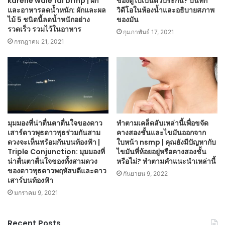
karene wale fal brmp | ผัก
ของดูไบเป็นตัวประกัน? บันทึก
และอาหารลดน้ำหนัก: ผักและผล
วิดีโอในห้องน้ำและอธิบายสภาพ
ไม้ 5 ชนิดนี้ลดน้ำหนักอย่าง
ของมัน
รวดเร็ว รวมไว้ในอาหาร
กุมภาพันธ์ 17, 2021
กรกฎาคม 21, 2021
มุมมองที่น่าตื่นตาตื่นใจของดาว
ทำตามเคล็ดลับเหล่านี้เพื่อขจัด
เสาร์ดาวพุธดาวพุธร่วมกันสาม
คางสองชั้นและไขมันออกจาก
ดวงจะเห็นพร้อมกันบนท้องฟ้า |
ใบหน้า nsmp | คุณยังมีปัญหากับ
Triple Conjunction: มุมมองที่
ไขมันที่ห้อยอยู่หรือคางสองชั้น
น่าตื่นตาตื่นใจของทั้งสามดวง
หรือไม่? ทำตามคำแนะนำเหล่านี้
ของดาวพุธดาวพฤหัสบดีและดาว
กันยายน 9, 2022
เสาร์บนท้องฟ้า
มกราคม 9, 2021
Recent Posts