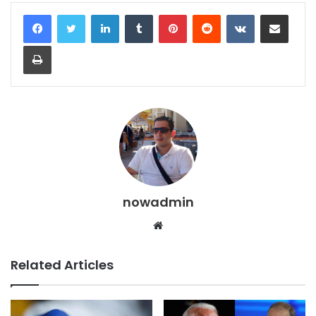
LinkedIn
Tumblr
Pinterest
Reddit
VKontakte
Share via Email
Print
nowadmin
Website
Related Articles