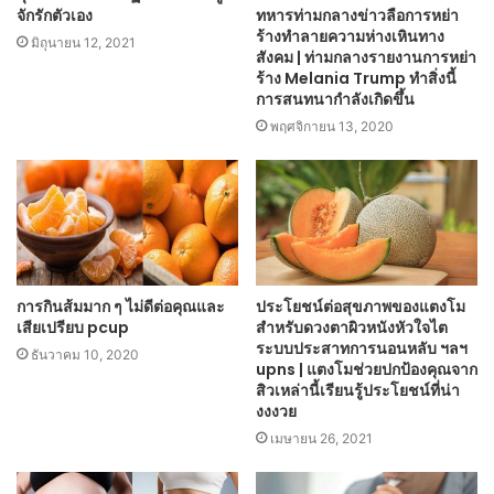
จักรักตัวเอง
ทหารท่ามกลางข่าวลือการหย่า
ร้างทำลายความห่างเหินทาง
มิถุนายน 12, 2021
สังคม | ท่ามกลางรายงานการหย่า
ร้าง Melania Trump ทำสิ่งนี้
การสนทนากำลังเกิดขึ้น
พฤศจิกายน 13, 2020
การกินส้มมาก ๆ ไม่ดีต่อคุณและ
ประโยชน์ต่อสุขภาพของแตงโม
เสียเปรียบ pcup
สำหรับดวงตาผิวหนังหัวใจไต
ระบบประสาทการนอนหลับ ฯลฯ
ธันวาคม 10, 2020
upns | แตงโมช่วยปกป้องคุณจาก
สิวเหล่านี้เรียนรู้ประโยชน์ที่น่า
งงงวย
เมษายน 26, 2021