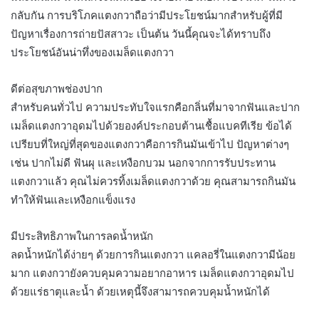
กลับกัน การบริโภคแตงกวาถือว่ามีประโยชน์มากสำหรับผู้ที่มี
ปัญหาเรื่องการถ่ายปัสสาวะ เป็นต้น วันนี้คุณจะได้ทราบถึง
ประโยชน์อันน่าทึ่งของเมล็ดแตงกวา
ดีต่อสุขภาพช่องปาก
สำหรับคนทั่วไป ความประทับใจแรกคือกลิ่นที่มาจากฟันและปาก
เมล็ดแตงกวาอุดมไปด้วยองค์ประกอบต้านเชื้อแบคทีเรีย ข้อได้
เปรียบที่ใหญ่ที่สุดของแตงกวาคือการกินมันเข้าไป ปัญหาต่างๆ
เช่น ปากไม่ดี ฟันผุ และเหงือกบวม นอกจากการรับประทาน
แตงกวาแล้ว คุณไม่ควรทิ้งเมล็ดแตงกวาด้วย คุณสามารถกินมัน
ทำให้ฟันและเหงือกแข็งแรง
มีประสิทธิภาพในการลดน้ำหนัก
ลดน้ำหนักได้ง่ายๆ ด้วยการกินแตงกวา แคลอรี่ในแตงกวามีน้อย
มาก แตงกวายังควบคุมความอยากอาหาร เมล็ดแตงกวาอุดมไป
ด้วยแร่ธาตุและน้ำ ด้วยเหตุนี้จึงสามารถควบคุมน้ำหนักได้