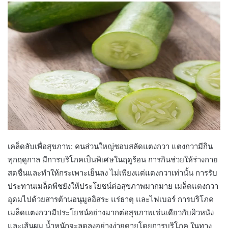
เคล็ดลับเพื่อสุขภาพ: คนส่วนใหญ่ชอบสลัดแตงกวา แตงกวามีกิน
ทุกฤดูกาล มีการบริโภคเป็นพิเศษในฤดูร้อน การกินช่วยให้ร่างกาย
สดชื่นและทำให้กระเพาะเย็นลง ไม่เพียงแต่แตงกวาเท่านั้น การรับ
ประทานเมล็ดพืชยังให้ประโยชน์ต่อสุขภาพมากมาย เมล็ดแตงกวา
อุดมไปด้วยสารต้านอนุมูลอิสระ แร่ธาตุ และไฟเบอร์ การบริโภค
เมล็ดแตงกวามีประโยชน์อย่างมากต่อสุขภาพเช่นเดียวกับผิวหนัง
และเส้นผม น้ำหนักจะลดลงอย่างง่ายดายโดยการบริโภค ในทาง