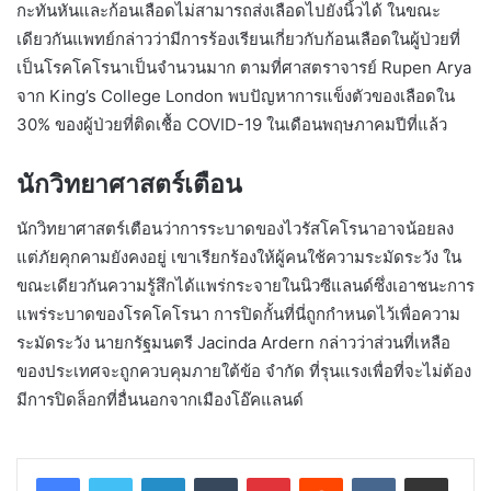
กะทันหันและก้อนเลือดไม่สามารถส่งเลือดไปยังนิ้วได้ ในขณะ
เดียวกันแพทย์กล่าวว่ามีการร้องเรียนเกี่ยวกับก้อนเลือดในผู้ป่วยที่
เป็นโรคโคโรนาเป็นจำนวนมาก ตามที่ศาสตราจารย์ Rupen Arya
จาก King’s College London พบปัญหาการแข็งตัวของเลือดใน
30% ของผู้ป่วยที่ติดเชื้อ COVID-19 ในเดือนพฤษภาคมปีที่แล้ว
นักวิทยาศาสตร์เตือน
นักวิทยาศาสตร์เตือนว่าการระบาดของไวรัสโคโรนาอาจน้อยลง
แต่ภัยคุกคามยังคงอยู่ เขาเรียกร้องให้ผู้คนใช้ความระมัดระวัง ใน
ขณะเดียวกันความรู้สึกได้แพร่กระจายในนิวซีแลนด์ซึ่งเอาชนะการ
แพร่ระบาดของโรคโคโรนา การปิดกั้นที่นี่ถูกกำหนดไว้เพื่อความ
ระมัดระวัง นายกรัฐมนตรี Jacinda Ardern กล่าวว่าส่วนที่เหลือ
ของประเทศจะถูกควบคุมภายใต้ข้อ จำกัด ที่รุนแรงเพื่อที่จะไม่ต้อง
มีการปิดล็อกที่อื่นนอกจากเมืองโอ๊คแลนด์
LinkedIn
Tumblr
Pinterest
Reddit
VKontakte
Share via Email