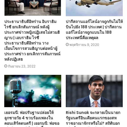
ประธานาธิบดีอิหร่าน อิบราฮิม
ปากีสถานแอร์ไลน์อาจถูกกันไม่ให้
ไรซี ยกเลิกสัมภาษณ์ หลังผู้
บินไปยัง 188 ประเทศ | ปากีสถาน
ประกาศข่าวหญิงปฏิเสธไม่สวมฮิ
แอร์ไลน์อาจถูกแบนใน 188
ญาบ | เอบราฮิม ไรซี
ประเทศนี่คือเหตุผล
ประธานาธิบดีอิหร่าน วาง
พฤศจิกายน 9, 2020
เงื่อนไขการสวมฮิญาบต่อหน้าผู้
ประกาศข่าว ยกเลิกการสัมภาษณ์
หลังปฏิเสธ
กันยายน 23, 2022
เยอรมนี: พ่อปรับฐานปล่อยให้
Rishi Sunak จะกลายเป็นนายก
ลูกชายวัย 4 ขวบร้องเพลงใน
รัฐมนตรีอินเดียคนแรกของสห
คอนเสิร์ตดนตรี | เยอรมนี: พ่อขอ
ราชอาณาจักรหรือไม่? สถิติบอก