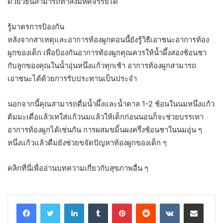
ด้วยวิธีนี้สามารถทำสิ่งมหัศจรรย์ได้
รู้มาตรการป้องกัน
หลังจากสาเหตุและอาการท้องผูกตอนนี้ยังรู้วิธีเอาชนะอาการท้อง
ผูกของเด็ก เพื่อป้องกันอาการท้องผูกคุณควรให้น้ำผึ้งสองช้อนชา
กับลูกของคุณในน้ำอุ่นหนึ่งแก้วทุกเช้า อาการท้องผูกสามารถ
เอาชนะได้ด้วยการรับประทานเป็นประจำ
นอกจากนี้คุณสามารถดื่มน้ำผึ้งและน้ำตาล 1-2 ช้อนในนมหนึ่งแก้ว
ต้มมะเดื่อแล้วเทใส่แก้วนมแล้วให้เด็กก่อนนอนก็จะช่วยบรรเทา
อาการท้องผูกได้เช่นกัน การผสมขมิ้นผงครึ่งช้อนชาในนมอุ่น ๆ
หนึ่งแก้วแล้วดื่มยังช่วยขจัดปัญหาท้องผูกของเด็ก ๆ
คลิกที่นี่เพื่ออ่านบทความเกี่ยวกับสุขภาพอื่น ๆ
LinkedIn
Tumblr
Pinterest
Reddit
VKontakte
Share via Email