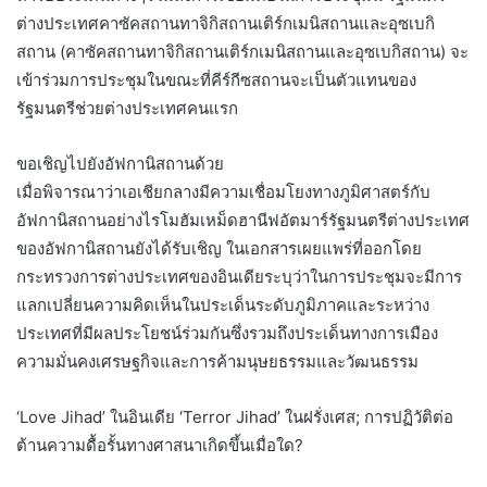
ต่างประเทศคาซัคสถานทาจิกิสถานเติร์กเมนิสถานและอุซเบกิ
สถาน (คาซัคสถานทาจิกิสถานเติร์กเมนิสถานและอุซเบกิสถาน) จะ
เข้าร่วมการประชุมในขณะที่คีร์กีซสถานจะเป็นตัวแทนของ
รัฐมนตรีช่วยต่างประเทศคนแรก
ขอเชิญไปยังอัฟกานิสถานด้วย
เมื่อพิจารณาว่าเอเชียกลางมีความเชื่อมโยงทางภูมิศาสตร์กับ
อัฟกานิสถานอย่างไรโมฮัมเหม็ดฮานีฟอัตมาร์รัฐมนตรีต่างประเทศ
ของอัฟกานิสถานยังได้รับเชิญ ในเอกสารเผยแพร่ที่ออกโดย
กระทรวงการต่างประเทศของอินเดียระบุว่าในการประชุมจะมีการ
แลกเปลี่ยนความคิดเห็นในประเด็นระดับภูมิภาคและระหว่าง
ประเทศที่มีผลประโยชน์ร่วมกันซึ่งรวมถึงประเด็นทางการเมือง
ความมั่นคงเศรษฐกิจและการค้ามนุษยธรรมและวัฒนธรรม
‘Love Jihad’ ในอินเดีย ‘Terror Jihad’ ในฝรั่งเศส; การปฏิวัติต่อ
ต้านความดื้อรั้นทางศาสนาเกิดขึ้นเมื่อใด?