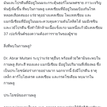
มันและโปรตีนที่มีอยู่ในนมจะกระตุ้นฮอร์โมนเพศชาย ภาวะเจริญ
พันธุ์เพิ่มขึ้น ที่พบในกานพลู แคลเซียมที่มีอยู่ในนมป้องกันโรค
หลอดเลือดสมอง แร่ธาตุอย่างแคลเซียม โพแทสเซียม และ
แมกนีเซียมที่มีอยู่ในนมจะควบคุมความดันโลหิตได้ นมมีเซซิน
และเวย์โปรตีน ซึ่งทำให้กล้ามเนื้อแข็งแรง นมหนึ่งแก้วมีแคลเซียม
37 เปอร์เซ็นต์ของความต้องการรายวันของผู้ชาย
สิ่งที่พบในกานพลู?
Dr. Abrar Multani ระบุว่าแร่ธาตุอื่นๆ พร้อมด้วยวิตามินจะพบใน
กานพลู สังกะสี ทองแดง แมกนีเซียม มีอยู่ในปริมาณที่เพียงพอ ซึ่ง
เป็นประโยชน์ต่อร่างกายอย่างมาก นอกจากนี้ ยังมีโปรตีน ธาตุ
เหล็ก คาร์โบไฮเดรต แคลเซียม และกรดโซเดียม พบมากใน
กานพลู
ประโยชน์ของกานพลู