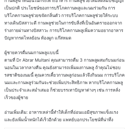
กานพลูฆ่าหนอนในกระเพาะอาหาร กานพลูช่วยให้มีสติสัมปชัญญะ
เป็นปกติ ประโยชน์ของการบริโภคกานพลูและนมร่วมกัน การ
บริโภคกานพลูช่วยขจัดกลิ่นตัว การบริโภคกานพลูช่วยให้ระบบ
ทางเดินปัสสาวะดี กานพลูช่วยในการขับสิ่งที่เป็นอันตรายออกจาก
ร่างกายผ่านทางปัสสาวะ การบริโภคกานพลูเพิ่มความอยากอาหาร
ปัญหากรดไหลย้อน ท้องผูก แก๊สหมด
ผู้ชายควรดื่มนมกานพลูแบบนี้
ตามที่ Dr Abrar Multani คุณสามารถดื่ม 3 กานพลูผสมกับนมก่อน
นอนในเวลากลางคืน คุณยังสามารถเพิ่มผงกานพลู ถ้าคุณไม่ชอบ
รสชาติของนมนี้ คุณควรเคี้ยวกานพลูก่อนแล้วจึงกินนม การบริโภค
นมและกานพลูร่วมกันจะช่วยเพิ่มประสิทธิภาพ หากบริโภคกานพลู
เป็นประจำและสม่ำเสมอ ก็ช่วยบรรเทาปัญหาต่างๆ เช่น การหลั่ง
เร็วของผู้ชาย
อ่านเพิ่มเติม: อาหารเหล่านี้ทำให้เด็กที่อ่อนแอมีสุขภาพแข็งแรง
และยังเพิ่มน้ำหนักได้เร็วอีกด้วย แพทย์บอกประโยชน์ที่น่าทึ่ง