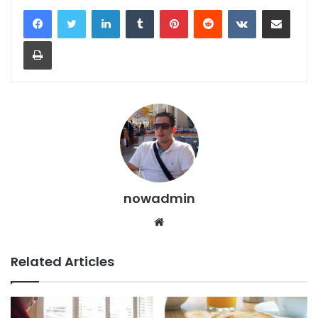
LinkedIn
Tumblr
Pinterest
Reddit
VKontakte
Share via Email
Print
nowadmin
Website
Related Articles