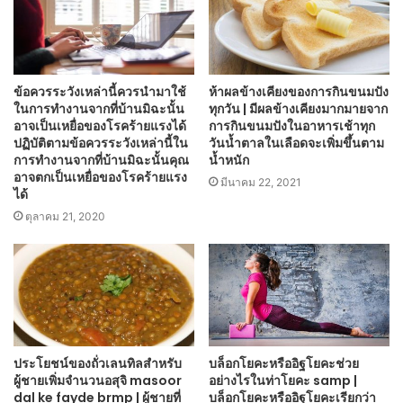
ข้อควรระวังเหล่านี้ควรนำมาใช้
ห้าผลข้างเคียงของการกินขนมปัง
ในการทำงานจากที่บ้านมิฉะนั้น
ทุกวัน | มีผลข้างเคียงมากมายจาก
อาจเป็นเหยื่อของโรคร้ายแรงได้
การกินขนมปังในอาหารเช้าทุก
ปฏิบัติตามข้อควรระวังเหล่านี้ใน
วันน้ำตาลในเลือดจะเพิ่มขึ้นตาม
การทำงานจากที่บ้านมิฉะนั้นคุณ
น้ำหนัก
อาจตกเป็นเหยื่อของโรคร้ายแรง
มีนาคม 22, 2021
ได้
ตุลาคม 21, 2020
ประโยชน์ของถั่วเลนทิลสำหรับ
บล็อกโยคะหรืออิฐโยคะช่วย
ผู้ชายเพิ่มจำนวนอสุจิ masoor
อย่างไรในท่าโยคะ samp |
dal ke fayde brmp | ผู้ชายที่
บล็อกโยคะหรืออิฐโยคะเรียกว่า