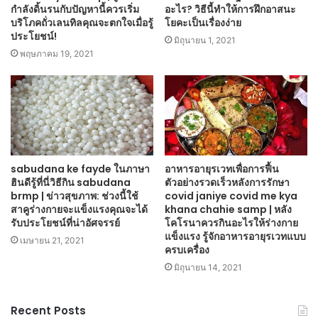
กำลังดิ้นรนกับปัญหานี้ควรเริ่ม
อะไร? วิธีนี้ทำให้การฝึกอาสนะ
บริโภคถั่วเลนทิลคุณจะตกใจเมื่อรู้
โยคะเป็นเรื่องง่าย
ประโยชน์!
มิถุนายน 1, 2021
พฤษภาคม 19, 2021
sabudana ke fayde ในภาษา
อาหารอายุรเวทเพื่อการฟื้น
ฮินดีรู้ที่นี่วิธีกิน sabudana
ตัวอย่างรวดเร็วหลังการรักษา
brmp | ข่าวสุขภาพ: ช่วงนี้ใช้
covid janiye covid me kya
สาคูร่างกายจะแข็งแรงคุณจะได้
khana chahie samp | หลัง
รับประโยชน์ที่น่าอัศจรรย์
โคโรนาควรกินอะไรให้ร่างกาย
แข็งแรง รู้จักอาหารอายุรเวทแบบ
เมษายน 21, 2021
ครบเครื่อง
มิถุนายน 14, 2021
Recent Posts