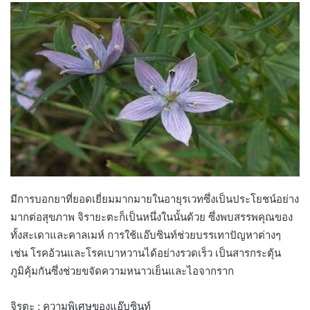
มีการบอกยาที่ยอดเยี่ยมมากมายในอายุรเวทซึ่งเป็นประโยชน์อย่าง
มากต่อสุขภาพ จิรายะตะก็เป็นหนึ่งในนั้นด้วย ซึ่งพบสรรพคุณของ
ทั้งสะเดาและคาลเมห์ การใช้แอ๊บซินท์ช่วยบรรเทาปัญหาต่างๆ
เช่น โรคอ้วนและโรคเบาหวานได้อย่างรวดเร็ว เป็นสารกระตุ้น
ภูมิคุ้มกันซึ่งช่วยขจัดความหนาวเย็นและไอจากราก
จิรตะ : ความพิเศษของแอ๊บซินท์