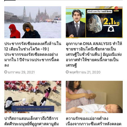
ประชากรรัสเซียลดลงครึ่งล้านใน
อุกกาบาต DNA ANALYSIS ทำให้
12 เดือนในช่วงโควิด -19 |
ชายชาวอินโดนีเซียกลายเป็น
ประชากรของรัสเซียลดลงอย่าง
เศรษฐีในชั่วข้ามคืน | อัญมณีแห่ง
มากใน 1 ปีจำนวนประชากรนี้ลด
อวกาศทำให้ชายคนนี้กลายเป็น
ลง
เศรษฐี
มกราคม 29, 2021
พฤศจิกายน 21, 2020
ปากีสถานสอนเด็กสาวถึงวิธีการ
ความรักของแม่อาจต่ำลง
ตัดศีรษะมนุษย์ที่ดูถูกศาสดามูฮัม
เนื่องจากภาวะซึมเศร้าหลังคลอด