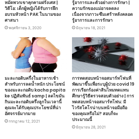
หมัดพวกเขาคุกคามฝรั่งเศส |
รู้อาการและตัวอย่างการรักษา |
วิดีโอ: เด็กผู้หญิงได้รับการฝึก
ความรักของแม่อาจลดลง
อบรมหัวหน้า PAK ในนามของ
เนื่องจากภาวะซึมเศร้าหลังคลอด
ศาสนา
รู้อาการและการรักษา
พฤศจิกายน 3, 2020
มิถุนายน 18, 2021
มะละกอดิบครึ่งในอาหารเช้า
การทดสอบหน้าจอสมาร์ทโฟนที่
สำหรับการลดน้ำหนัก ประโยชน์
พัฒนาขึ้นเพื่อระบุผู้ป่วย covid 19
ของมะละกอดิบ kacha papita
การเรียกร้องค่าสินไหมทดแทน
ke ปฏิสัมพันธ์ samp | ลดไขมัน
ศึกษารู้วิธีตรวจสอบตัวอย่าง | การ
กินมะละกอดิบครึ่งลูกในเวลานี้
ทดสอบหน้าจอสมาร์ทโฟน: มี
คุณจะได้รับคุณประโยชน์ที่น่า
ไวรัสโคโรน่าบนหน้าจอมือถือ
อัศจรรย์มากมาย
ของคุณหรือไม่? สอบก็จะ
ประมาณนี้
กรกฎาคม 12, 2021
มิถุนายน 28, 2021