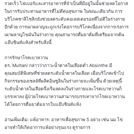
รวดเร็ว ไฟเบอร์และสารอาหารที่จำเป็นที่มีอยู่ในนั้นช่วยลดโอกาส
ในการรับประทานอาหารที่ไม่ดีต่อสุขภาพ ในขณะเดียวกัน การ
บริโภคซาลิไซลิกยังช่วยลดระดับคอเลสเตอรอลที่ไม่ดีในร่างกาย
อีกด้วย การเผาผลาญจะถูกเร่งโดยการบริโภคเนื่องจากการเร่งการ
เผาผลาญไขมันในร่างกาย คุณสามารถดื่มยาต้มที่เตรียมจากต้น
แอ๊บซินท์แห้งสำหรับสิ่งนี้
การรักษาโรคเบาหวาน
ดร. Multani กล่าวว่าภาวะน้ำตาลในเลือดต่ำ Absinthe มี
คุณสมบัติพิเศษที่ช่วยลดระดับน้ำตาลในเลือด เมื่อบริโภคเข้าไป
กิจกรรมของเซลล์ที่ผลิตอินซูลินในร่างกายจะเพิ่มขึ้น ด้วยเหตุนี้
ระดับน้ำตาลในเลือดจึงเริ่มลดลงในร่างกายและโรคเบาหวานก็
บรรเทาลง ผู้ป่วยโรคเบาหวานสามารถบรรเทาจากโรคเบาหวาน
ได้โดยการดื่มยาต้มจากใบแอ๊บซินท์แห้ง
อ่านเพิ่มเติม: แพ้อาหาร: อาหารเพื่อสุขภาพ 5 อย่าง เช่น นม ไข่
อาจทำให้เกิดอาการแพ้อย่างรุนแรง ดูรายการ