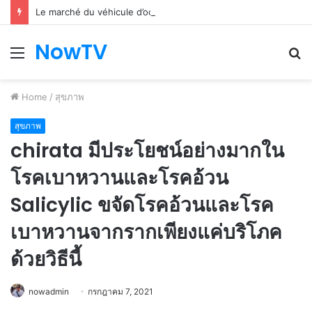
Le marché du véhicule d’occasion en plein essor
NowTV
Menu
S
fo
Home
/
สุขภาพ
สุขภาพ
chirata มีประโยชน์อย่างมากใน
โรคเบาหวานและโรคอ้วน
Salicylic ขจัดโรคอ้วนและโรค
เบาหวานจากรากเพียงแค่บริโภค
ด้วยวิธีนี้
nowadmin
กรกฎาคม 7, 2021