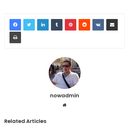
LinkedIn
Tumblr
Pinterest
Reddit
VKontakte
Share via Email
Print
nowadmin
Website
Related Articles