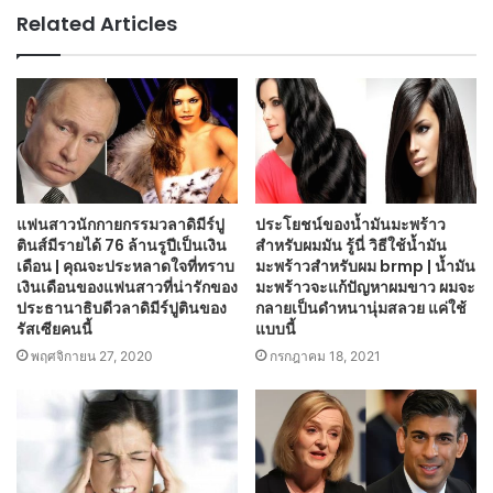
Related Articles
แฟนสาวนักกายกรรมวลาดิมีร์ปู
ประโยชน์ของน้ำมันมะพร้าว
ตินส์มีรายได้ 76 ล้านรูปีเป็นเงิน
สำหรับผมมัน รู้นี่ วิธีใช้น้ำมัน
เดือน | คุณจะประหลาดใจที่ทราบ
มะพร้าวสำหรับผม brmp | น้ำมัน
เงินเดือนของแฟนสาวที่น่ารักของ
มะพร้าวจะแก้ปัญหาผมขาว ผมจะ
ประธานาธิบดีวลาดิมีร์ปูตินของ
กลายเป็นดำหนานุ่มสลวย แค่ใช้
รัสเซียคนนี้
แบบนี้
พฤศจิกายน 27, 2020
กรกฎาคม 18, 2021