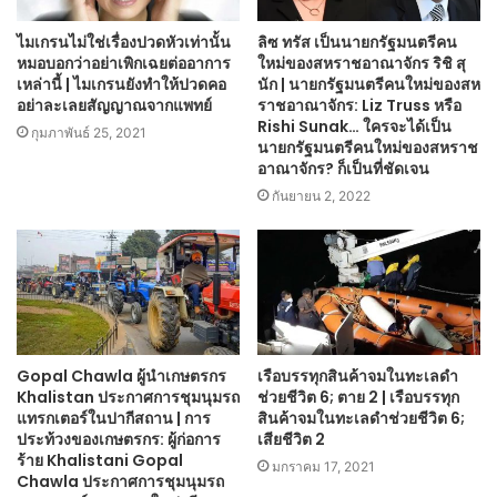
ไมเกรนไม่ใช่เรื่องปวดหัวเท่านั้น
ลิซ ทรัส เป็นนายกรัฐมนตรีคน
หมอบอกว่าอย่าเพิกเฉยต่ออาการ
ใหม่ของสหราชอาณาจักร ริชิ สุ
เหล่านี้ | ไมเกรนยังทำให้ปวดคอ
นัก | นายกรัฐมนตรีคนใหม่ของสห
อย่าละเลยสัญญาณจากแพทย์
ราชอาณาจักร: Liz Truss หรือ
Rishi Sunak… ใครจะได้เป็น
กุมภาพันธ์ 25, 2021
นายกรัฐมนตรีคนใหม่ของสหราช
อาณาจักร? ก็เป็นที่ชัดเจน
กันยายน 2, 2022
Gopal Chawla ผู้นำเกษตรกร
เรือบรรทุกสินค้าจมในทะเลดำ
Khalistan ประกาศการชุมนุมรถ
ช่วยชีวิต 6; ตาย 2 | เรือบรรทุก
แทรกเตอร์ในปากีสถาน | การ
สินค้าจมในทะเลดำช่วยชีวิต 6;
ประท้วงของเกษตรกร: ผู้ก่อการ
เสียชีวิต 2
ร้าย Khalistani Gopal
มกราคม 17, 2021
Chawla ประกาศการชุมนุมรถ