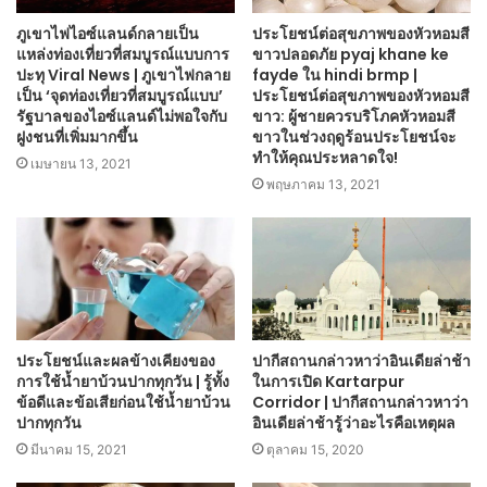
ภูเขาไฟไอซ์แลนด์กลายเป็น
ประโยชน์ต่อสุขภาพของหัวหอมสี
แหล่งท่องเที่ยวที่สมบูรณ์แบบการ
ขาวปลอดภัย pyaj khane ke
ปะทุ Viral News | ภูเขาไฟกลาย
fayde ใน hindi brmp |
เป็น ‘จุดท่องเที่ยวที่สมบูรณ์แบบ’
ประโยชน์ต่อสุขภาพของหัวหอมสี
รัฐบาลของไอซ์แลนด์ไม่พอใจกับ
ขาว: ผู้ชายควรบริโภคหัวหอมสี
ฝูงชนที่เพิ่มมากขึ้น
ขาวในช่วงฤดูร้อนประโยชน์จะ
ทำให้คุณประหลาดใจ!
เมษายน 13, 2021
พฤษภาคม 13, 2021
ปากีสถานกล่าวหาว่าอินเดียล่าช้า
ประโยชน์และผลข้างเคียงของ
ในการเปิด Kartarpur
การใช้น้ำยาบ้วนปากทุกวัน | รู้ทั้ง
Corridor | ปากีสถานกล่าวหาว่า
ข้อดีและข้อเสียก่อนใช้น้ำยาบ้วน
อินเดียล่าช้ารู้ว่าอะไรคือเหตุผล
ปากทุกวัน
ตุลาคม 15, 2020
มีนาคม 15, 2021