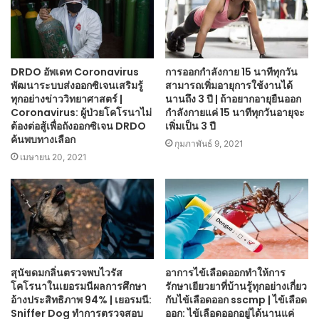
DRDO อัพเดท Coronavirus
การออกกำลังกาย 15 นาทีทุกวัน
พัฒนาระบบส่งออกซิเจนเสริมรู้
สามารถเพิ่มอายุการใช้งานได้
ทุกอย่างข่าววิทยาศาสตร์ |
นานถึง 3 ปี | ถ้าอยากอายุยืนออก
Coronavirus: ผู้ป่วยโคโรนาไม่
กำลังกายแค่ 15 นาทีทุกวันอายุจะ
ต้องต่อสู้เพื่อถังออกซิเจน DRDO
เพิ่มเป็น 3 ปี
ค้นพบทางเลือก
กุมภาพันธ์ 9, 2021
เมษายน 20, 2021
สุนัขดมกลิ่นตรวจพบไวรัส
อาการไข้เลือดออกทำให้การ
โคโรนาในเยอรมนีผลการศึกษา
รักษาเยียวยาที่บ้านรู้ทุกอย่างเกี่ยว
อ้างประสิทธิภาพ 94% | เยอรมนี:
กับไข้เลือดออก sscmp | ไข้เลือด
Sniffer Dog ทำการตรวจสอบ
ออก: ไข้เลือดออกอยู่ได้นานแค่