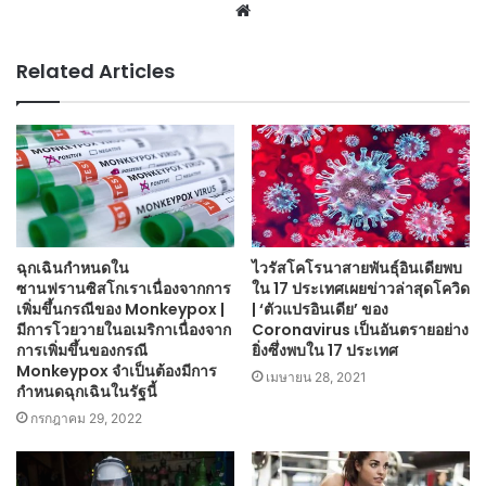
Website
Related Articles
ฉุกเฉินกำหนดใน
ไวรัสโคโรนาสายพันธุ์อินเดียพบ
ซานฟรานซิสโกเราเนื่องจากการ
ใน 17 ประเทศเผยข่าวล่าสุดโควิด
เพิ่มขึ้นกรณีของ Monkeypox |
| ‘ตัวแปรอินเดีย’ ของ
มีการโวยวายในอเมริกาเนื่องจาก
Coronavirus เป็นอันตรายอย่าง
การเพิ่มขึ้นของกรณี
ยิ่งซึ่งพบใน 17 ประเทศ
Monkeypox จำเป็นต้องมีการ
เมษายน 28, 2021
กำหนดฉุกเฉินในรัฐนี้
กรกฎาคม 29, 2022